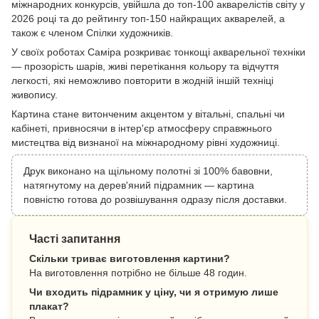
міжнародних конкурсів, увійшла до топ-100 акварелістів світу у
2026 році та до рейтингу топ-150 найкращих акварелей, а
також є членом Спілки художників.
У своїх роботах Саміра розкриває тонкощі акварельної техніки
— прозорість шарів, живі перетікання кольору та відчуття
легкості, які неможливо повторити в жодній іншій техніці
живопису.
Картина стане витонченим акцентом у вітальні, спальні чи
кабінеті, привносячи в інтер'єр атмосферу справжнього
мистецтва від визнаної на міжнародному рівні художниці.
Друк виконано на щільному полотні зі 100% бавовни,
натягнутому на дерев'яний підрамник — картина
повністю готова до розвішування одразу після доставки.
Часті запитання
Скільки триває виготовлення картини?
На виготовлення потрібно не більше 48 годин.
Чи входить підрамник у ціну, чи я отримую лише
плакат?