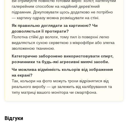
Ви отримуєте повністю готовий виріб: холст, натягнутий
галерейним способом на надійний дерев'яний
підрамник. Докуповувати щось додатково не потрібно
— картину одразу можна розміщувати на стіні.
Як правильно доглядати за картиною? Чи
дозволяється її протирати?
Полотна стійкі до вологи, тому пил із поверхні легко
видаляється сухою серветкою з мікрофібри або злегка
зволоженою тканиною.
Категорично заборонено використовувати спирт,
розчинники та будь-які агресивні миючі засоби.
Чи можлива відмінність кольорів від зображення
на екрані?
Так, кольори на фото можуть трохи відрізнятися від
реального виробу — це залежить від калібрування та
типу матриці вашого монітора чи смартфона.
Відгуки