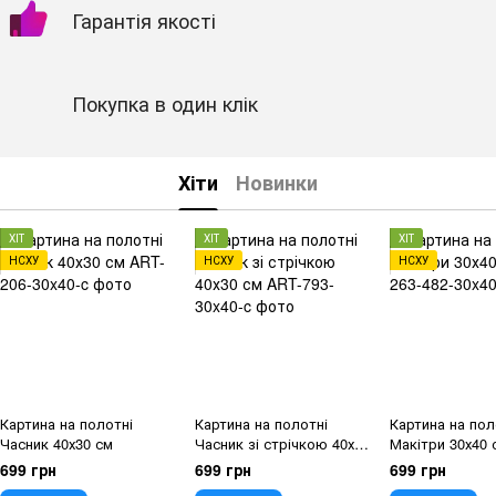
Гарантія якості
Покупка в один клік
Хіти
Новинки
ХІТ
ХІТ
ХІТ
НСХУ
НСХУ
НСХУ
Картина на полотні
Картина на полотні
Картина на пол
Часник 40х30 см
Часник зі стрічкою 40х30
Макітри 30х40 
см
699 грн
699 грн
699 грн