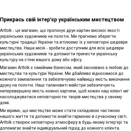
Прикрась свій інтер'єр українським мистецтвом
Artfolk - це магазин, що пропонує друк картин високої якості
українських художників на полотні. Ми прагнемо зберегти
культурні традиції України та втілюємо їх у неповторні шедеври
мистецтва. Наша місія - зробити доступним для всіх шедеври
українських художників та допомогти принести українську
культуру на стіни вашого дому або офісу.
Магазин Artfolk є сімейним бізнесом, який засновано з любові до
мистецтва та культури України. Ми дбайливо відносимося до
кожного замовлення та забезпечуємо найвищу якість виконання
друку на полотні. Наші талановиті майстри забезпечують
неперевершену якість кожної картини, щоб кожен наш клієнт міг
насолоджуватися неповторністю творів мистецтва у своєму
домі.
Ми віримо, що мистецтво може стати складовою частиною
нашого життя та допомогти знайти гармонію в сучасному світі.
Artfolk створює неповторну атмосферу в будь-якому інтер'єрі та
допомагає знайти індивідуальний підхід до кожного клієнта.