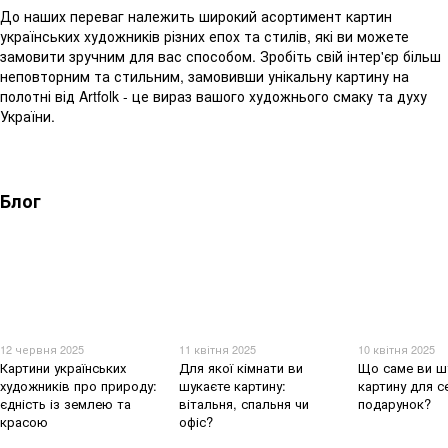
До наших переваг належить широкий асортимент картин
українських художників різних епох та стилів, які ви можете
замовити зручним для вас способом. Зробіть свій інтер'єр більш
неповторним та стильним, замовивши унікальну картину на
полотні від Artfolk - це вираз вашого художнього смаку та духу
України.
Блог
12 червня 2025
11 квітня 2025
10 квітня 2025
Картини українських
Для якої кімнати ви
Що саме ви ш
художників про природу:
шукаєте картину:
картину для с
єдність із землею та
вітальня, спальня чи
подарунок?
красою
офіс?