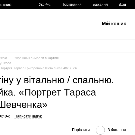
Порівняння
Укр
Рус
Бажання
Вхід
ожників
Мій кошик
икою
Українські символи в картині
нушкова
 «Портрет Тараса Григоровича Шевченка» 40х30 см
іну у вітальню / спальню.
йка. «Портрет Тараса
 Шевченка»
0x40-c
Написати відгук
Порівняти
В бажання