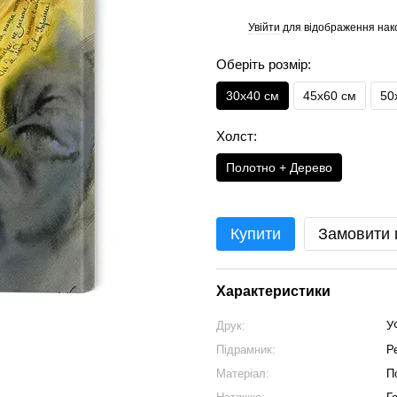
Увійти
для відображення нак
%
Оберіть розмір:
30х40 см
45х60 см
50
Холст:
Полотно + Дерево
Купити
Замовити
Характеристики
Друк:
У
Підрамник:
Р
Матеріал:
П