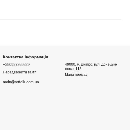
Контактна інформація
+380937269329
49000, м. Дніпро, вул. Донецьке
шосе, 113
Передзвонити вам?
Мапа проїзду
main@artfolk.com.ua