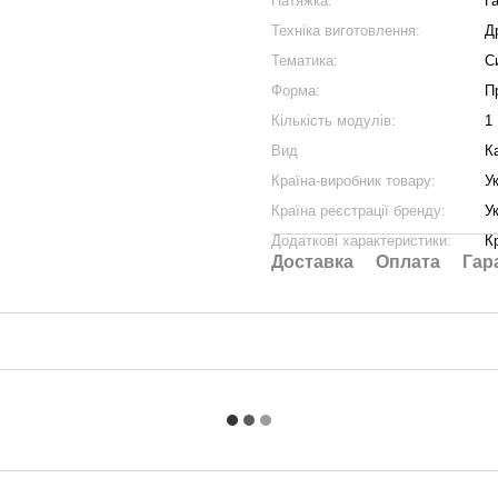
Натяжка:
Г
Техніка виготовлення:
Д
Тематика:
С
Форма:
П
Кількість модулів:
1
Вид
К
Країна-виробник товару:
У
Країна реєстрації бренду:
У
Додаткові характеристики:
К
Доставка
Оплата
Гар