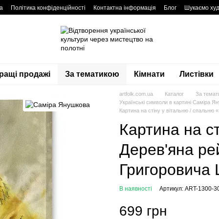
а
Політика конфіденційності
Контактна інформація
Блог
Шукаємо худ
ращі продажі
За тематикою
Кімнати
Листівки
artfolk.com.ua
Каталог
За темат
Українські символи в картині Саміра Я
Картина на стіну у вітальню / спальню
Картина на ст
Дерев'яна ре
Григоровича
В наявності
Артикул: ART-1300-3
699 грн