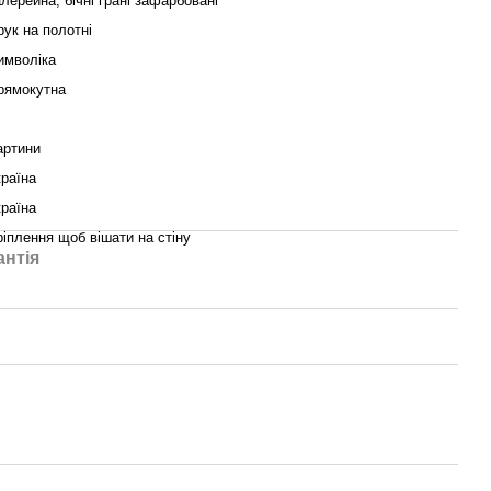
алерейна, бічні грані зафарбовані
рук на полотні
имволіка
рямокутна
артини
країна
країна
ріплення щоб вішати на стіну
антія