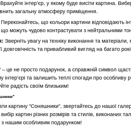
Врахуйте інтер’єр, у якому буде висіти картина. Вибе
овнить загальну атмосферу приміщення.
Переконайтесь, що кольори картини відповідають інт
и, що можуть чудово контрастувати з нейтральними тон
я:
Зверніть увагу на техніку виконання та матеріали, 
її довговічність та привабливий вигляд на багато рокі
 – це не просто подарунок, а справжній символ щастя
у інтер’єрі та залишить теплі спогади про особливу 
йте радість своїм близьким!
яшники"
ати картину "Соняшники", звертайтесь до нашої гале
ибір картин різних розмірів та стилів, виконаних т
 з нашим особливим подарунком!