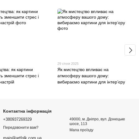
29 січня 2025
цтва: як картини
Як мистецтво впливає на
ь зменшити стрес і
атмосферу вашого дому:
настрій
вибираємо картини для інтер’єру
Контактна інформація
+380937269329
49000, м. Дніпро, вул. Донецьке
шосе, 113
Передзвонити вам?
Мапа проїзду
main@artfolk.com.ua