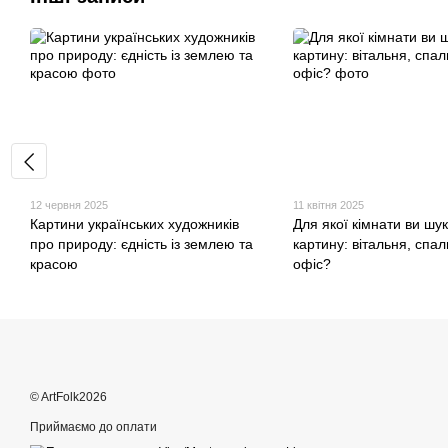
12 червня 2025
11 квітня 2025
Картини українських художників
Для якої кімнати ви шу
про природу: єдність із землею та
картину: вітальня, спал
красою
офіс?
© ArtFolk2026
Приймаємо до оплати