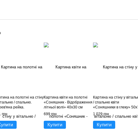
о
тина на полотні на стіну
Картина квіти на полотні
Картина на стіну у вітал
італьню / спальню.
«Соняшник - Відображення
/ спальню квіти
рев'яна рейка.
літньої волі» 40х30 см
«Соняшники в глеку» 50х
няшники. «Сонячне
см
 грн
699 грн
1 029 грн
тхнення» 60х45 см
Купити
Купити
Купити