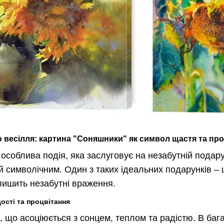
 весілля: картина "Соняшники" як символ щастя та пр
 особлива подія, яка заслуговує на незабутній подар
й символічним. Один з таких ідеальних подарунків – 
лишить незабутні враження.
ості та процвітання
, що асоціюється з сонцем, теплом та радістю. В баг