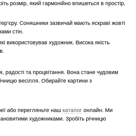
ріть розмір, який гармонійно впишеться в простір,
ер’єру. Соняшники зазвичай мають яскраві жовті
ами стін.
які використовував художник. Висока якість
в.
, радості та процвітання. Вона стане чудовим
річницю весілля. Обирайте картини з
реї або перегляньте наш
каталог
онлайн. Ми
алановитими художниками. Зробіть річницю