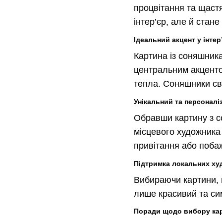
процвітання та щастя
інтер’єр, але й стан
Ідеальний акцент у інтер
Картина із соняшник
центральним акцентом
тепла. Соняшники сво
Унікальний та персонал
Обравши картину з с
місцевого художника 
привітання або побаж
Підтримка локальних ху
Вибираючи картини, в
лише красивий та сим
Поради щодо вибору ка