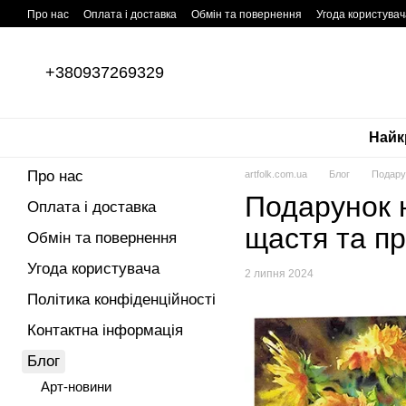
Перейти до основного контенту
Про нас
Оплата і доставка
Обмін та повернення
Угода користувач
ПУБЛІЧНИЙ ДОГОВІР (ОФЕРТА)
+380937269329
Найк
Про нас
artfolk.com.ua
Блог
Подару
Подарунок 
Оплата і доставка
щастя та п
Обмін та повернення
Угода користувача
2 липня 2024
Політика конфіденційності
Контактна інформація
Блог
Арт-новини