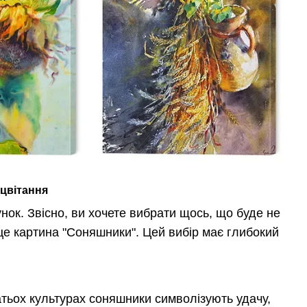
оцвітання
унок. Звісно, ви хочете вибрати щось, що буде не
це картина "Соняшники". Цей вибір має глибокий
атьох культурах соняшники символізують удачу,