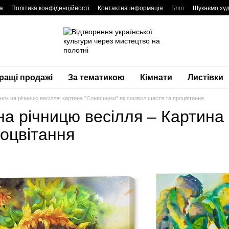
а
Політика конфіденційності
Контактна інформація
Блог
Шукаємо худ
ращі продажі
За тематикою
Кімнати
Листівки
нок на річницю весілля: картина "Соняшники" як символ щастя та процвітання
на річницю весілля – Картина
роцвітання