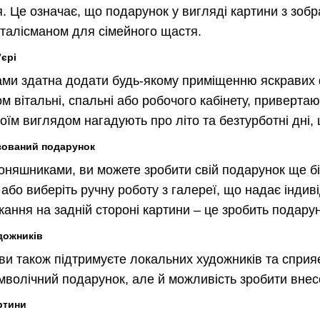
. Це означає, що подарунок у вигляді картини з зоб
е талісманом для сімейного щастя.
’єрі
ами здатна додати будь-якому приміщенню яскравих ф
 вітальні, спальні або робочого кабінету, привертаю
їм виглядом нагадують про літо та безтурботні дні, 
ізований подарунок
оняшниками, ви можете зробити свій подарунок ще бі
або виберіть ручну роботу з галереї, що надає інди
ання на задній стороні картини – це зробить подару
дожників
и також підтримуєте локальних художників та сприяє
волічний подарунок, але й можливість зробити внесок
ртини