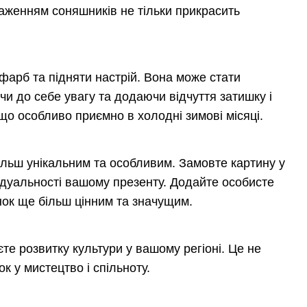
раженням соняшників не тільки прикрасить
арб та підняти настрій. Вона може стати
чи до себе увагу та додаючи відчуття затишку і
що особливо приємно в холодні зимові місяці.
льш унікальним та особливим. Замовте картину у
відуальності вашому презенту. Додайте особисте
нок ще більш цінним та значущим.
те розвитку культури у вашому регіоні. Це не
 у мистецтво і спільноту.