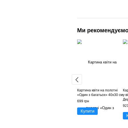
Ми рекомендуєм
Картина квіти на полотні
Кар
«Один з багатьох» 40х30 см
у в
Де
699 грн
Со
921
На
Купити