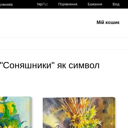
Порівняння
Укр
Рус
Бажання
Вхід
ожників
Мій кошик
 "Соняшники" як символ