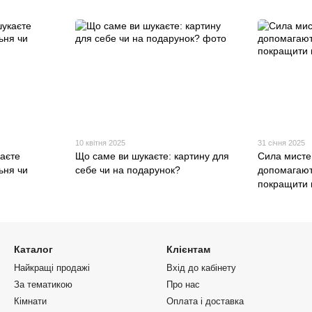
10 квітня 2025
31 січня 2025
каєте
Що саме ви шукаєте: картину для
Сила мисте
ьня чи
себе чи на подарунок?
допомагают
покращити 
Каталог
Клієнтам
Найкращі продажі
Вхід до кабінету
За тематикою
Про нас
Кімнати
Оплата і доставка