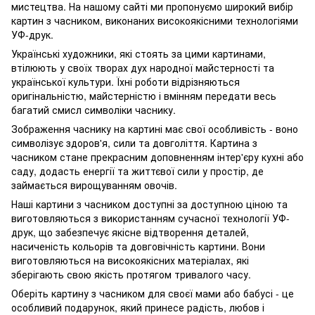
мистецтва. На нашому сайті ми пропонуємо широкий вибір
картин з часником, виконаних високоякісними технологіями
УФ-друк.
Українські художники, які стоять за цими картинами,
втілюють у своїх творах дух народної майстерності та
української культури. Їхні роботи відрізняються
оригінальністю, майстерністю і вмінням передати весь
багатий смисл символіки часнику.
Зображення часнику на картині має свої особливість - воно
символізує здоров'я, сили та довголіття. Картина з
часником стане прекрасним доповненням інтер'єру кухні або
саду, додасть енергії та життєвої сили у простір, де
займається вирощуванням овочів.
Наші картини з часником доступні за доступною ціною та
виготовляються з використанням сучасної технології УФ-
друк, що забезпечує якісне відтворення деталей,
насиченість кольорів та довговічність картини. Вони
виготовляються на високоякісних матеріалах, які
зберігають свою якість протягом тривалого часу.
Оберіть картину з часником для своєї мами або бабусі - це
особливий подарунок, який принесе радість, любов і