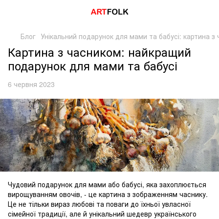
Блог
Унікальний подарунок для мами та бабусі: картина з 
Картина з часником: найкращий
подарунок для мами та бабусі
6 червня 2023
Чудовий подарунок для мами або бабусі, яка захоплюється
вирощуванням овочів, - це картина з зображенням часнику.
Це не тільки вираз любові та поваги до їхньої увласної
сімейної традиції, але й унікальний шедевр українського