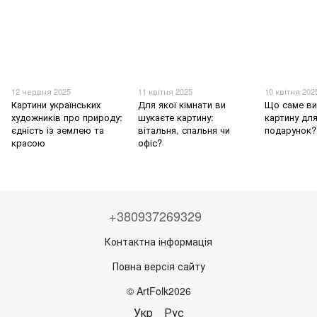
12 червня 2025
11 квітня 2025
10 квітня 202
Картини українських
Для якої кімнати ви
Що саме ви
художників про природу:
шукаєте картину:
картину для
єдність із землею та
вітальня, спальня чи
подарунок?
красою
офіс?
+380937269329
Контактна інформація
Повна версія сайту
© ArtFolk2026
Укр
Рус