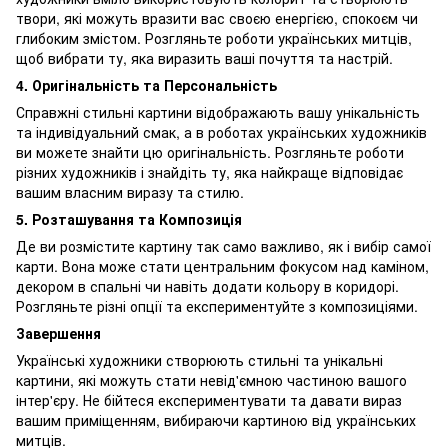
твори, які можуть вразити вас своєю енергією, спокоєм чи
глибоким змістом. Розгляньте роботи українських митців,
щоб вибрати ту, яка виразить ваші почуття та настрій.
4. Оригінальність та Персональність
Справжні стильні картини відображають вашу унікальність
та індивідуальний смак, а в роботах українських художників
ви можете знайти цю оригінальність. Розгляньте роботи
різних художників і знайдіть ту, яка найкраще відповідає
вашим власним виразу та стилю.
5. Розташування та Композиція
Де ви розмістите картину так само важливо, як і вибір самої
карти. Вона може стати центральним фокусом над каміном,
декором в спальні чи навіть додати кольору в коридорі.
Розгляньте різні опції та експериментуйте з композиціями.
Завершення
Українські художники створюють стильні та унікальні
картини, які можуть стати невід'ємною частиною вашого
інтер'єру. Не бійтеся експериментувати та давати вираз
вашим приміщенням, вибираючи картиною від українських
митців.