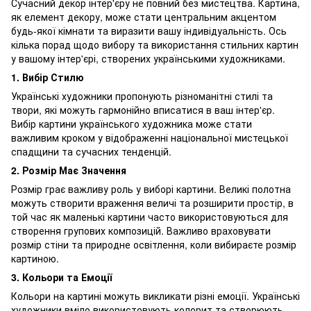
Сучасний декор інтер'єру не повний без мистецтва. Картина,
як елемент декору, може стати центральним акцентом
будь-якої кімнати та виразити вашу індивідуальність. Ось
кілька порад щодо вибору та використання стильних картин
у вашому інтер'єрі, створених українськими художниками.
1. Вибір Стилю
Українські художники пропонують різноманітні стилі та
твори, які можуть гармонійно вписатися в ваш інтер'єр.
Вибір картини українського художника може стати
важливим кроком у відображенні національної мистецької
спадщини та сучасних тенденцій.
2. Розмір Має Значення
Розмір грає важливу роль у виборі картини. Великі полотна
можуть створити враження величі та розширити простір, в
той час як маленькі картини часто використовуються для
створення групових композицій. Важливо враховувати
розмір стіни та природне освітлення, коли вибираєте розмір
картиною.
3. Кольори та Емоції
Кольори на картині можуть викликати різні емоції. Українські
художники вміло використовують колорит та створюють