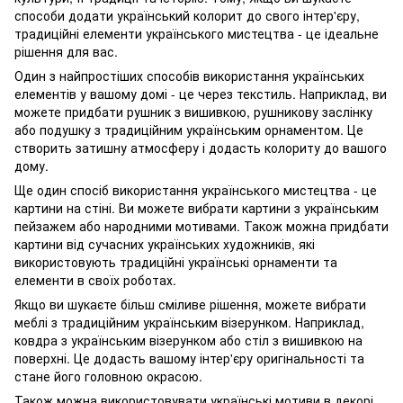
способи додати український колорит до свого інтер'єру,
традиційні елементи українського мистецтва - це ідеальне
рішення для вас.
Один з найпростіших способів використання українських
елементів у вашому домі - це через текстиль. Наприклад, ви
можете придбати рушник з вишивкою, рушникову заслінку
або подушку з традиційним українським орнаментом. Це
створить затишну атмосферу і додасть колориту до вашого
дому.
Ще один спосіб використання українського мистецтва - це
картини на стіні. Ви можете вибрати картини з українським
пейзажем або народними мотивами. Також можна придбати
картини від сучасних українських художників, які
використовують традиційні українські орнаменти та
елементи в своїх роботах.
Якщо ви шукаєте більш сміливе рішення, можете вибрати
меблі з традиційним українським візерунком. Наприклад,
ковдра з українським візерунком або стіл з вишивкою на
поверхні. Це додасть вашому інтер'єру оригінальності та
стане його головною окрасою.
Також можна використовувати українські мотиви в декорі