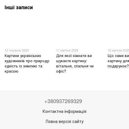
Інші записи
12 червня 2025
11 квітня 2025
10 квітня 202
Картини українських
Для якої кімнати ви
Що саме ви
художників про природу:
шукаєте картину:
картину для
єдність із землею та
вітальня, спальня чи
подарунок?
красою
офіс?
+380937269329
Контактна інформація
Повна версія сайту