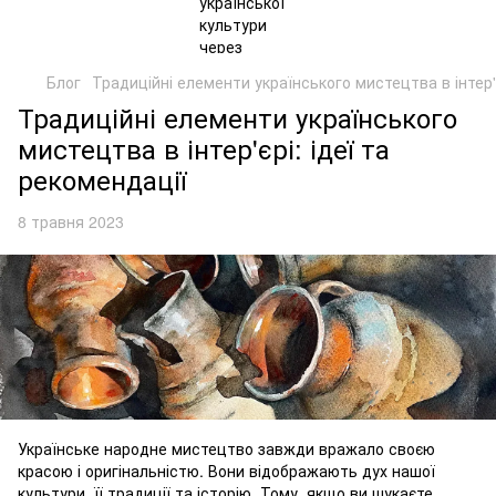
Блог
Традиційні елементи українського мистецтва в інтер'є
Традиційні елементи українського
мистецтва в інтер'єрі: ідеї та
рекомендації
8 травня 2023
Українське народне мистецтво завжди вражало своєю
красою і оригінальністю. Вони відображають дух нашої
культури, її традиції та історію. Тому, якщо ви шукаєте