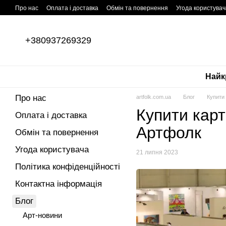
Перейти до основного контенту
Про нас
Оплата і доставка
Обмін та повернення
Угода користувач
ПУБЛІЧНИЙ ДОГОВІР (ОФЕРТА)
+380937269329
Найк
Про нас
artfolk.com.ua
Блог
Купити 
Купити карт
Оплата і доставка
Артфолк
Обмін та повернення
Угода користувача
21 липня 2023
Політика конфіденційності
Контактна інформація
Блог
Арт-новини