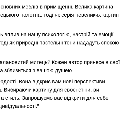
 основних меблів в приміщенні. Велика картина
цького полотна, тоді як серія невеликих картин
ь вплив на нашу психологію, настрій та емоції.
тоді як природні пастельні тони нададуть спокою
талановитий митець? Кожен автор принесе в свої
яка зблизиться з вашою душею.
радості. Вона відкриє вам нові перспективи
. Вибираючи картину для своєї стіни, ви
 та стиль. Запрошуємо вас відкрити для себе
дивідуальності."