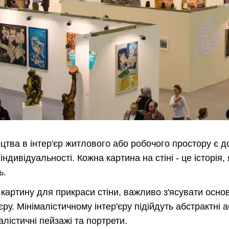
тва в інтер'єр житлового або робочого простору є д
 індивідуальності. Кожна картина на стіні - це історі
ь.
картину для прикраси стіни, важливо з'ясувати основ
'єру. Мінімалістичному інтер'єру підійдуть абстрактні 
алістичні пейзажі та портрети.