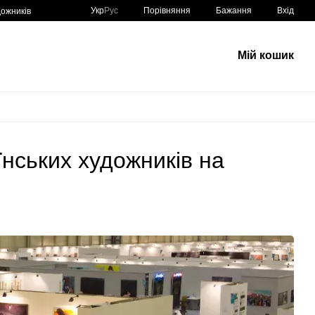
Порівняння
Укр
Рус
Бажання
Вхід
ожників
Мій кошик
аїнських художників на