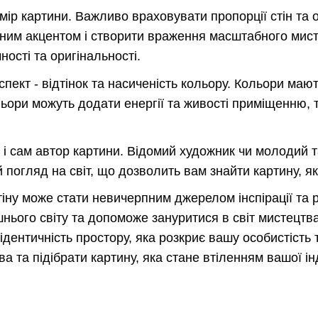
змір картини. Важливо враховувати пропорції стін та
ним акцентом і створити враження масштабного мисте
ості та оригінальності.
ект - відтінок та насиченість кольору. Кольори мают
льори можуть додати енергії та живості приміщенню, 
і сам автор картини. Відомий художник чи молодий 
й погляд на світ, що дозволить вам знайти картину, 
тіну може стати невичерпним джерелом інспірації та 
ього світу та допоможе зануритися в світ мистецтва
ідентичність простору, яка розкриє вашу особистість
ва та підібрати картину, яка стане втіленням вашої ін