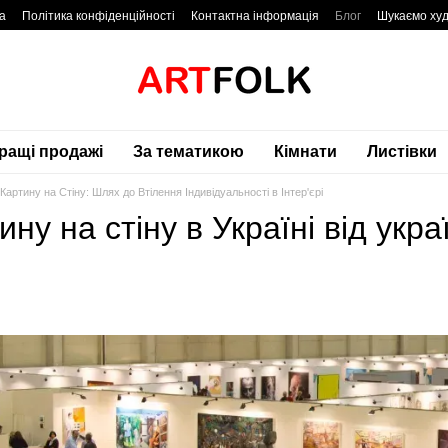
а
Політика конфіденційності
Контактна інформація
Блог
Шукаємо худ
ращі продажі
За тематикою
Кімнати
Листівки
Картину на Стіну: Шлях до Втілення Індивідуальності в Інтер'єрі
ину на стіну в Україні від укр