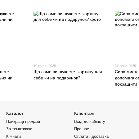
10 квітня 2025
31 січня 2025
каєте
Що саме ви шукаєте: картину для
Сила мисте
ьня чи
себе чи на подарунок?
допомагают
покращити 
Каталог
Клієнтам
Найкращі продажі
Вхід до кабінету
За тематикою
Про нас
Кімнати
Оплата і доставка