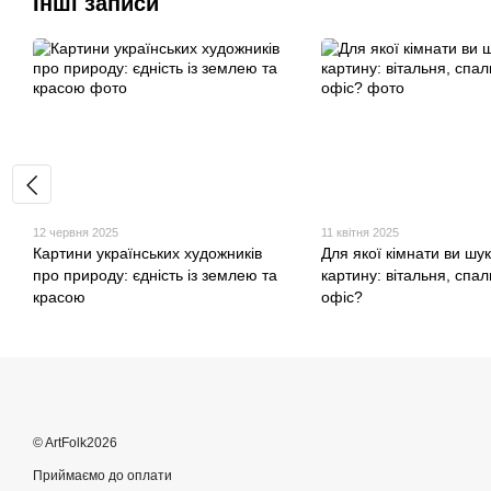
Інші записи
12 червня 2025
11 квітня 2025
Картини українських художників
Для якої кімнати ви шу
про природу: єдність із землею та
картину: вітальня, спал
красою
офіс?
© ArtFolk2026
Приймаємо до оплати