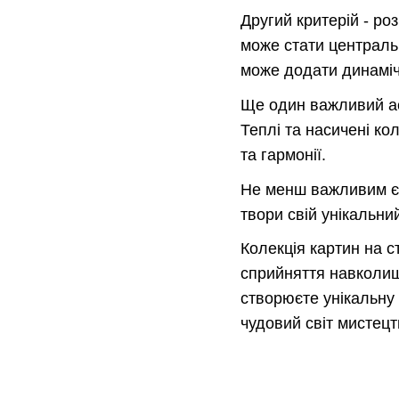
Другий критерій - ро
може стати централь
може додати динамічн
Ще один важливий асп
Теплі та насичені ко
та гармонії.
Не менш важливим є 
твори свій унікальни
Колекція картин на с
сприйняття навколишн
створюєте унікальну 
чудовий світ мистецт