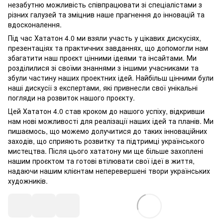
незабутню можливість співпрацювати зі спеціалістами з
різних галузей та зміцнив наше прагнення до інновацій та
вдосконалення.
Під час Хататон 4.0 ми взяли участь у цікавих дискусіях,
презентаціях та практичних завданнях, що допомогли нам
збагатити наш проєкт цінними ідеями та інсайтами. Ми
розділилися зі своїми знаннями з іншими учасниками та
збули частину наших проектних ідей. Найбільш цінними були
наші дискусії з експертами, які привнесли свої унікальні
погляди на розвиток нашого проєкту.
Цей Хататон 4.0 став кроком до нашого успіху, відкривши
нам нові можливості для реалізації наших ідей та планів. Ми
пишаємось, що можемо долучитися до таких інноваційних
заходів, що сприяють розвитку та підтримці українського
мистецтва. Після цього хататону ми ще більше захоплені
нашим проєктом та готові втілювати свої ідеї в життя,
надаючи нашим клієнтам неперевершені твори українських
художників.