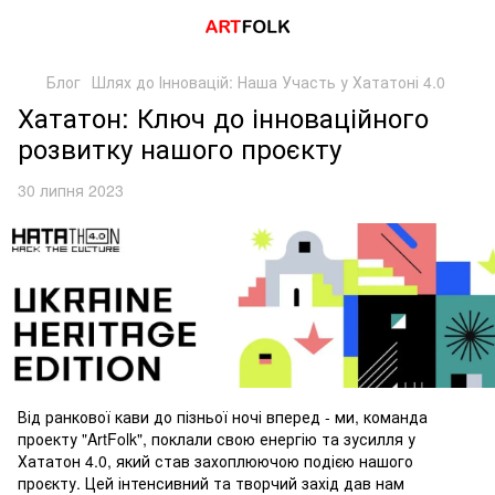
Блог
Шлях до Інновацій: Наша Участь у Хататоні 4.0
Хататон: Ключ до інноваційного
розвитку нашого проєкту
30 липня 2023
Від ранкової кави до пізньої ночі вперед - ми, команда
проекту "ArtFolk", поклали свою енергію та зусилля у
Хататон 4.0, який став захоплюючою подією нашого
проєкту. Цей інтенсивний та творчий захід дав нам