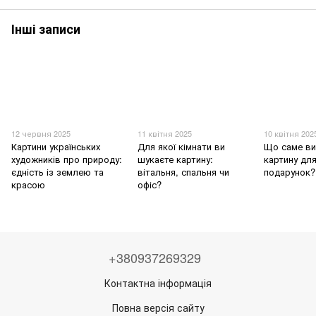
Інші записи
12 червня 2025
11 квітня 2025
10 квітня 202
Картини українських
Для якої кімнати ви
Що саме ви
художників про природу:
шукаєте картину:
картину для
єдність із землею та
вітальня, спальня чи
подарунок?
красою
офіс?
+380937269329
Контактна інформація
Повна версія сайту