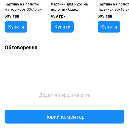
Картина на полотні
Картини для кухні на
Картина на полот
Натюрморт 30х40 см
полотні «Смак
Пшениця 30х40 с
Кольору» 30х40 см
699 грн
699 грн
699 грн
Купити
Купити
Купити
Обговорення
Додайте перший відгук
Новий коментар