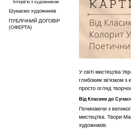
Інтерв'ю з художником
Шукаємо художників
ПУБЛІЧНИЙ ДОГОВІР
(ОФЕРТА)
У світі мистецтва Ук
глибоким зв'язком з 
просто огляд творчос
Від Класики до Сучас
Починаючи з великог
мистецтва. Твори Мал
художників.