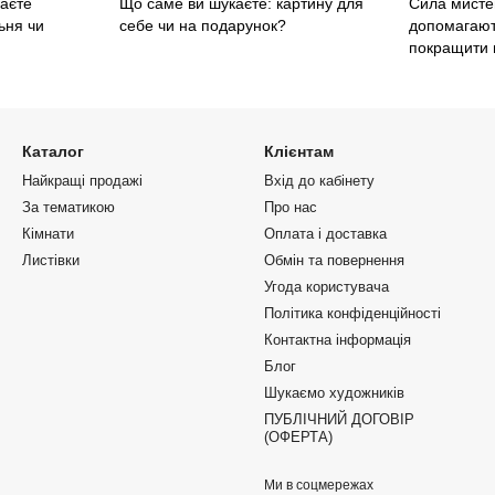
каєте
Що саме ви шукаєте: картину для
Сила мисте
ьня чи
себе чи на подарунок?
допомагают
покращити 
Каталог
Клієнтам
Найкращі продажі
Вхід до кабінету
За тематикою
Про нас
Кімнати
Оплата і доставка
Листівки
Обмін та повернення
Угода користувача
Політика конфіденційності
Контактна інформація
Блог
Шукаємо художників
ПУБЛІЧНИЙ ДОГОВІР
(ОФЕРТА)
Ми в соцмережах