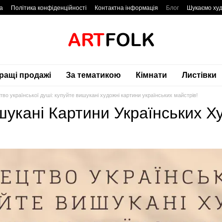
а
Політика конфіденційності
Контактна інформація
Блог
Шукаємо худ
ращі продажі
За тематикою
Кімнати
Листівки
во української душі: купуйте вишукані художні картини українських майстрів!
укані Картини Українських Ху