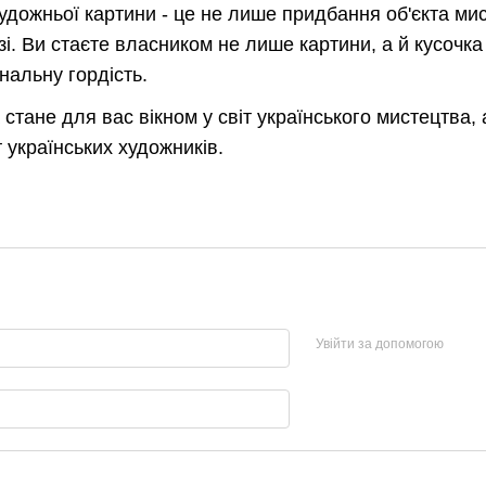
художньої картини - це не лише придбання об'єкта ми
і. Ви стаєте власником не лише картини, а й кусочка 
ональну гордість.
стане для вас вікном у світ українського мистецтва,
 українських художників.
Увійти за допомогою