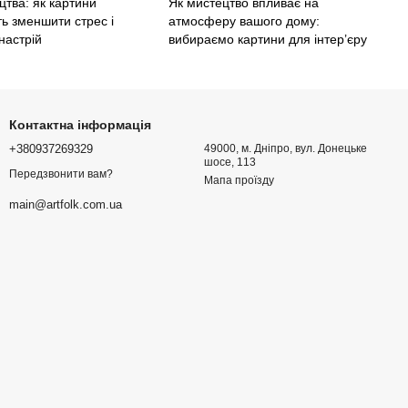
цтва: як картини
Як мистецтво впливає на
ь зменшити стрес і
атмосферу вашого дому:
настрій
вибираємо картини для інтер’єру
Контактна інформація
+380937269329
49000, м. Дніпро, вул. Донецьке
шосе, 113
Передзвонити вам?
Мапа проїзду
main@artfolk.com.ua