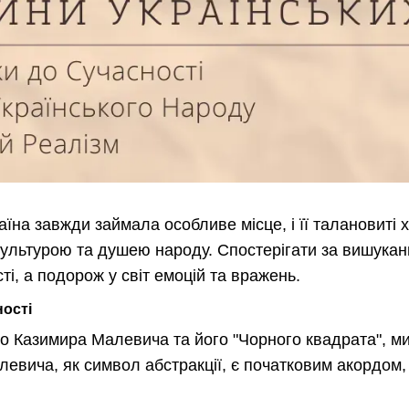
раїна завжди займала особливе місце, і її талановиті
культурою та душею народу. Спостерігати за вишукан
ті, а подорож у світ емоцій та вражень.
ності
о Казимира Малевича та його "Чорного квадрата", ми
евича, як символ абстракції, є початковим акордом,