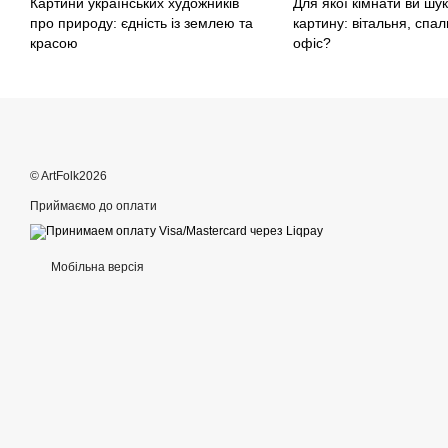
Картини українських художників
Для якої кімнати ви шу
про природу: єдність із землею та
картину: вітальня, спал
красою
офіс?
© ArtFolk2026
Приймаємо до оплати
Мобільна версія