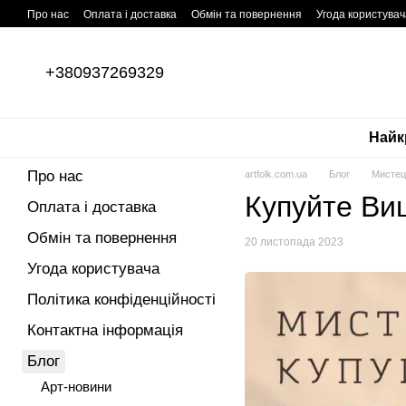
Перейти до основного контенту
Про нас
Оплата і доставка
Обмін та повернення
Угода користувач
ПУБЛІЧНИЙ ДОГОВІР (ОФЕРТА)
+380937269329
Найк
Про нас
artfolk.com.ua
Блог
Мистецт
Купуйте Виш
Оплата і доставка
Обмін та повернення
20 листопада 2023
Угода користувача
Політика конфіденційності
Контактна інформація
Блог
Арт-новини