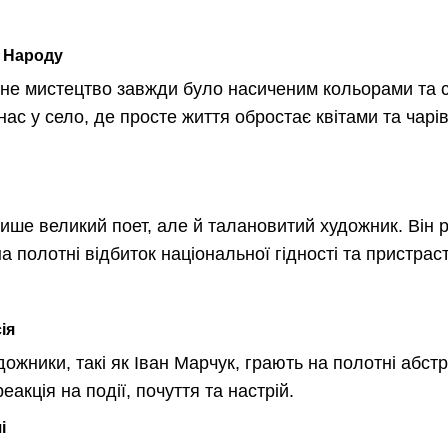
о Народу
ьне мистецтво завжди було насиченим кольорами та с
нас у село, де просте життя обростає квітами та чарі
ише великий поет, але й талановитий художник. Він р
 полотні відбиток національної гідності та пристраст
ія
дожники, такі як Іван Марчук, грають на полотні абстр
еакція на події, почуття та настрій.
і