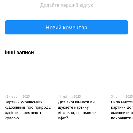
Додайте перший відгук
Новий коментар
Інші записи
12 червня 2025
11 квітня 2025
31 січня 2025
Картини українських
Для якої кімнати ви
Сила мисте
художників про природу:
шукаєте картину:
картини до
єдність із землею та
вітальня, спальня чи
зменшити с
красою
офіс?
покращити 