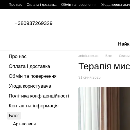
Перейти до основного контенту
Про нас
Оплата і доставка
Обмін та повернення
Угода користувач
ПУБЛІЧНИЙ ДОГОВІР (ОФЕРТА)
+380937269329
Найк
Про нас
artfolk.com.ua
Блог
Сила м
Терапія мис
Оплата і доставка
Обмін та повернення
31 січня 2025
Угода користувача
Політика конфіденційності
Контактна інформація
Блог
Арт-новини