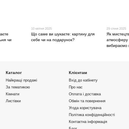
10 квітня 2025
29 січня 2025
каєте
Що саме ви шукаєте: картину для
Як мистецт
ьня чи
себе чи на подарунок?
атмосферу 
вибираємо к
Каталог
Клієнтам
Найкращі продажі
Вхід до кабінету
За тематикою
Про нас
Кімнати
Оплата і доставка
Листівки
Обмін та повернення
Угода користувача
Політика конфіденційності
Контактна інформація
Блог