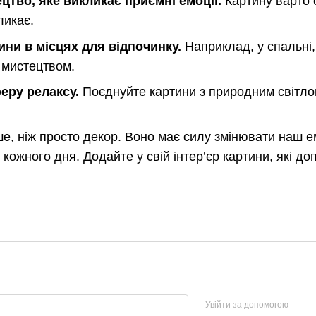
цтво, яке викликає приємні емоції.
Картину варто о
ликає.
ини в місцях для відпочинку.
Наприклад, у спальні, 
 мистецтвом.
еру релаксу.
Поєднуйте картини з природним світлом
е, ніж просто декор. Воно має силу змінювати наш ем
кожного дня. Додайте у свій інтер’єр картини, які д
Увійти за допомогою