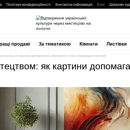
а
Політика конфіденційності
Контактна інформація
Блог
Шукаємо худ
ращі продажі
За тематикою
Кімнати
Листівки
истецтва: як картини допомагають зменшити стрес і покращити настрій
тецтвом: як картини допомага