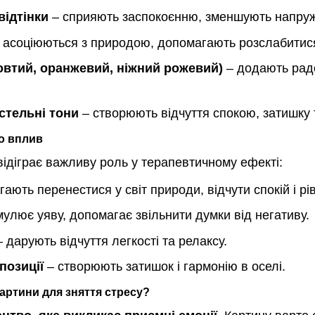
відтінки
– сприяють заспокоєнню, зменшують напруже
 асоціюються з природою, допомагають розслабитися, 
жовтий, оранжевий, ніжний рожевий)
– додають радо
стельні тони
– створюють відчуття спокою, затишку т
о вплив
відіграє важливу роль у терапевтичному ефекті:
ають перенестися у світ природи, відчути спокій і рі
улює уяву, допомагає звільнити думки від негативу.
 дарують відчуття легкості та релаксу.
позиції
– створюють затишок і гармонію в оселі.
артини для зняття стресу?