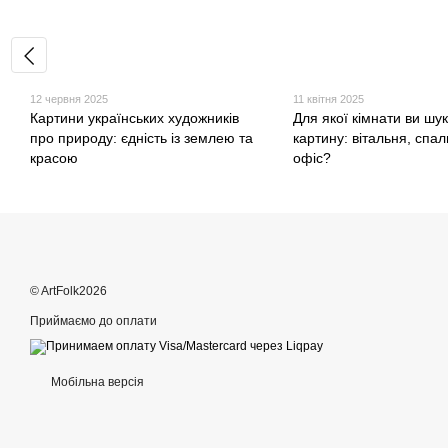
12 червня 2025
11 квітня 2025
Картини українських художників
Для якої кімнати ви шу
про природу: єдність із землею та
картину: вітальня, спал
красою
офіс?
© ArtFolk2026
Приймаємо до оплати
Мобільна версія