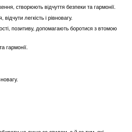
ння, створюють відчуття безпеки та гармонії.
відчути легкість і рівновагу.
сті, позитиву, допомагають боротися з втомою
а гармонії.
вновагу.