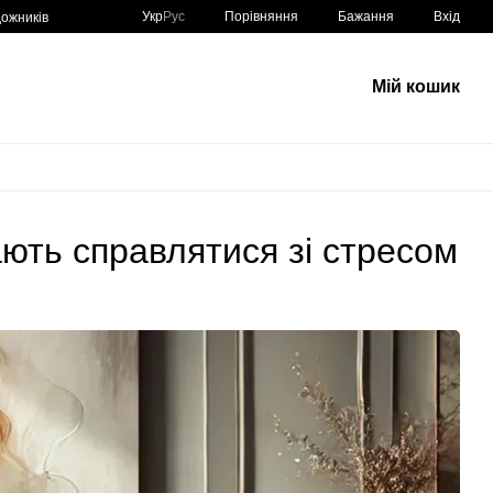
Порівняння
Укр
Рус
Бажання
Вхід
ожників
Мій кошик
ють справлятися зі стресом