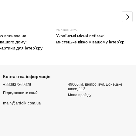
26 січня 2025
во впливає на
Українські міські пейзажі:
вашого дому:
мистецьке вікно у вашому інтер'єрі
артини для інтер’єру
Контактна інформація
+380937269329
49000, м. Дніпро, вул. Донецьке
шосе, 113
Передзвонити вам?
Мапа проїзду
main@artfolk.com.ua