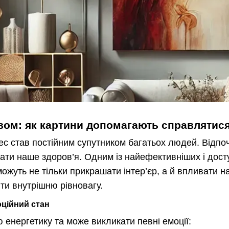
вом: як картини допомагають справлятися
рес став постійним супутником багатьох людей. Відпо
ати наше здоров’я. Одним із найефективніших і дост
можуть не тільки прикрашати інтер’єр, а й впливати 
йти внутрішню рівновагу.
ційний стан
 енергетику та може викликати певні емоції: