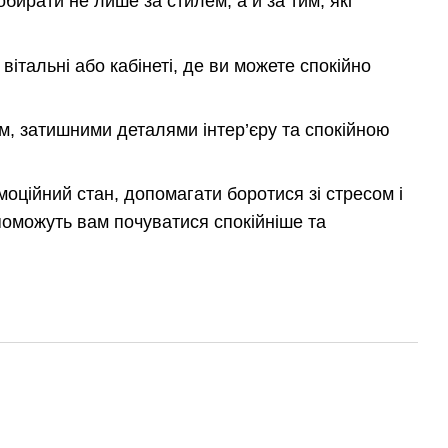
бирати не лише за стилем, а й за тим, які
вітальні або кабінеті, де ви можете спокійно
, затишними деталями інтер’єру та спокійною
оційний стан, допомагати боротися зі стресом і
опоможуть вам почуватися спокійніше та