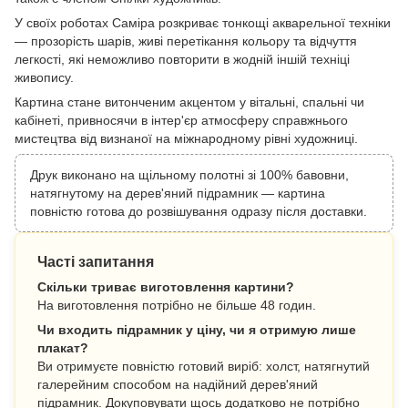
У своїх роботах Саміра розкриває тонкощі акварельної техніки
— прозорість шарів, живі перетікання кольору та відчуття
легкості, які неможливо повторити в жодній іншій техніці
живопису.
Картина стане витонченим акцентом у вітальні, спальні чи
кабінеті, привносячи в інтер'єр атмосферу справжнього
мистецтва від визнаної на міжнародному рівні художниці.
Друк виконано на щільному полотні зі 100% бавовни,
натягнутому на дерев'яний підрамник — картина
повністю готова до розвішування одразу після доставки.
Часті запитання
Скільки триває виготовлення картини?
На виготовлення потрібно не більше 48 годин.
Чи входить підрамник у ціну, чи я отримую лише
плакат?
Ви отримуєте повністю готовий виріб: холст, натягнутий
галерейним способом на надійний дерев'яний
підрамник. Докуповувати щось додатково не потрібно