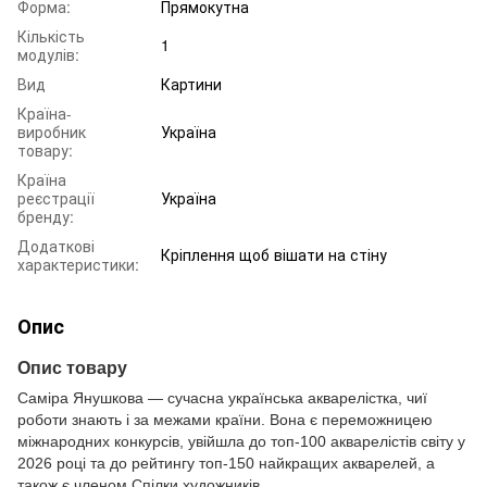
Форма:
Прямокутна
Кількість
1
модулів:
Вид
Картини
Країна-
виробник
Україна
товару:
Країна
реєстрації
Україна
бренду:
Додаткові
Кріплення щоб вішати на стіну
характеристики:
Опис
Опис товару
Саміра Янушкова — сучасна українська акварелістка, чиї
роботи знають і за межами країни. Вона є переможницею
міжнародних конкурсів, увійшла до топ-100 акварелістів світу у
2026 році та до рейтингу топ-150 найкращих акварелей, а
також є членом Спілки художників.