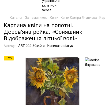
Каталог
За тематикою
Квіти
Квіти Саміра Янушкова
Кар
Картина квіти на полотні.
Дерев'яна рейка. «Соняшник -
Відображення літньої волі»
Артикул:
ART-202-30x40-c
Написати відгук
НСХУ