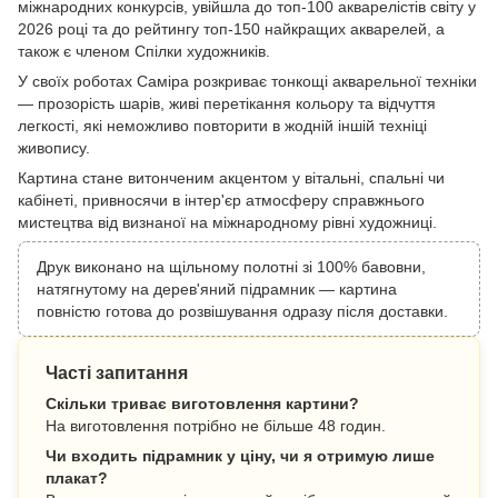
міжнародних конкурсів, увійшла до топ-100 акварелістів світу у
2026 році та до рейтингу топ-150 найкращих акварелей, а
також є членом Спілки художників.
У своїх роботах Саміра розкриває тонкощі акварельної техніки
— прозорість шарів, живі перетікання кольору та відчуття
легкості, які неможливо повторити в жодній іншій техніці
живопису.
Картина стане витонченим акцентом у вітальні, спальні чи
кабінеті, привносячи в інтер'єр атмосферу справжнього
мистецтва від визнаної на міжнародному рівні художниці.
Друк виконано на щільному полотні зі 100% бавовни,
натягнутому на дерев'яний підрамник — картина
повністю готова до розвішування одразу після доставки.
Часті запитання
Скільки триває виготовлення картини?
На виготовлення потрібно не більше 48 годин.
Чи входить підрамник у ціну, чи я отримую лише
плакат?