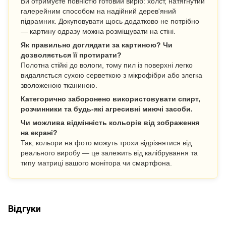
Ви отримуєте повністю готовий виріб: холст, натягнутий
галерейним способом на надійний дерев'яний
підрамник. Докуповувати щось додатково не потрібно
— картину одразу можна розміщувати на стіні.
Як правильно доглядати за картиною? Чи
дозволяється її протирати?
Полотна стійкі до вологи, тому пил із поверхні легко
видаляється сухою серветкою з мікрофібри або злегка
зволоженою тканиною.
Категорично заборонено використовувати спирт,
розчинники та будь-які агресивні миючі засоби.
Чи можлива відмінність кольорів від зображення
на екрані?
Так, кольори на фото можуть трохи відрізнятися від
реального виробу — це залежить від калібрування та
типу матриці вашого монітора чи смартфона.
Відгуки