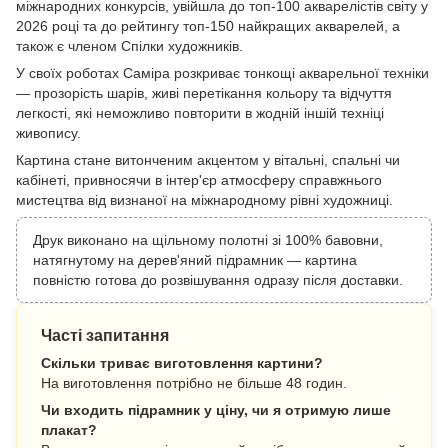
міжнародних конкурсів, увійшла до топ-100 акварелістів світу у
2026 році та до рейтингу топ-150 найкращих акварелей, а
також є членом Спілки художників.
У своїх роботах Саміра розкриває тонкощі акварельної техніки
— прозорість шарів, живі перетікання кольору та відчуття
легкості, які неможливо повторити в жодній іншій техніці
живопису.
Картина стане витонченим акцентом у вітальні, спальні чи
кабінеті, привносячи в інтер'єр атмосферу справжнього
мистецтва від визнаної на міжнародному рівні художниці.
Друк виконано на щільному полотні зі 100% бавовни,
натягнутому на дерев'яний підрамник — картина
повністю готова до розвішування одразу після доставки.
Часті запитання
Скільки триває виготовлення картини?
На виготовлення потрібно не більше 48 годин.
Чи входить підрамник у ціну, чи я отримую лише
плакат?