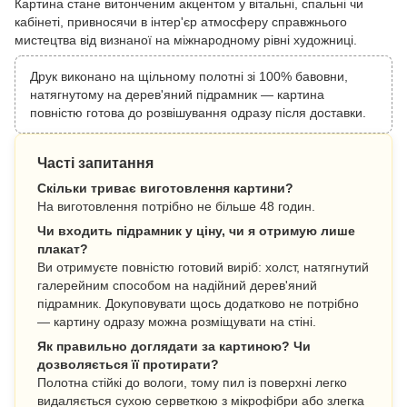
Картина стане витонченим акцентом у вітальні, спальні чи
кабінеті, привносячи в інтер'єр атмосферу справжнього
мистецтва від визнаної на міжнародному рівні художниці.
Друк виконано на щільному полотні зі 100% бавовни,
натягнутому на дерев'яний підрамник — картина
повністю готова до розвішування одразу після доставки.
Часті запитання
Скільки триває виготовлення картини?
На виготовлення потрібно не більше 48 годин.
Чи входить підрамник у ціну, чи я отримую лише
плакат?
Ви отримуєте повністю готовий виріб: холст, натягнутий
галерейним способом на надійний дерев'яний
підрамник. Докуповувати щось додатково не потрібно
— картину одразу можна розміщувати на стіні.
Як правильно доглядати за картиною? Чи
дозволяється її протирати?
Полотна стійкі до вологи, тому пил із поверхні легко
видаляється сухою серветкою з мікрофібри або злегка