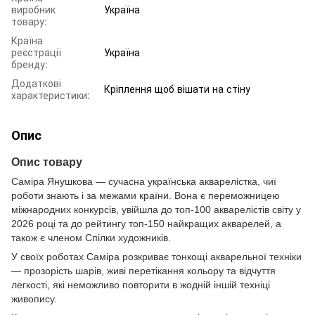
виробник
Україна
товару:
Країна
реєстрації
Україна
бренду:
Додаткові
Кріплення щоб вішати на стіну
характеристики:
Опис
Опис товару
Саміра Янушкова — сучасна українська акварелістка, чиї
роботи знають і за межами країни. Вона є переможницею
міжнародних конкурсів, увійшла до топ-100 акварелістів світу у
2026 році та до рейтингу топ-150 найкращих акварелей, а
також є членом Спілки художників.
У своїх роботах Саміра розкриває тонкощі акварельної техніки
— прозорість шарів, живі перетікання кольору та відчуття
легкості, які неможливо повторити в жодній іншій техніці
живопису.