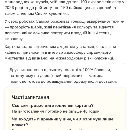
міжнародних конкурсів, увійшла до топ-100 акварелістів світу у
2026 році та до рейтингу топ-150 найкращих акварелей, а
також є членом Спілки художників.
У своїх роботах Саміра розкриває тонкощі акварельної техніки
— прозорість шарів, живі перетікання кольору та відчуття
легкості, які неможливо повторити в жодній іншій техніці
живопису.
Картина стане витонченим акцентом у вітальні, спальні чи
кабінеті, привносячи в інтер'єр атмосферу справжнього
мистецтва від визнаної на міжнародному рівні художниці.
Друк виконано на щільному полотні зі 100% бавовни,
натягнутому на дерев'яний підрамник — картина
повністю готова до розвішування одразу після доставки.
Часті запитання
Скільки триває виготовлення картини?
На виготовлення потрібно не більше 48 годин.
Чи входить підрамник у ціну, чи я отримую лише
плакат?