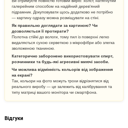
Ви отримуєте повністю готовий виріб: холст, натягнутий
галерейним способом на надійний дерев'яний
підрамник. Докуповувати щось додатково не потрібно
— картину одразу можна розміщувати на стіні.
Як правильно доглядати за картиною? Чи
дозволяється її протирати?
Полотна стійкі до вологи, тому пил із поверхні легко
видаляється сухою серветкою з мікрофібри або злегка
зволоженою тканиною.
Категорично заборонено використовувати спирт,
розчинники та будь-які агресивні миючі засоби.
Чи можлива відмінність кольорів від зображення
на екрані?
Так, кольори на фото можуть трохи відрізнятися від
реального виробу — це залежить від калібрування та
типу матриці вашого монітора чи смартфона.
Відгуки