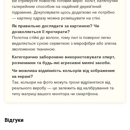
Ви отримуєте повністю готовий виріб: холст, натягнутий
галерейним способом на надійний дерев'яний
підрамник. Докуповувати щось додатково не потрібно
— картину одразу можна розміщувати на стіні.
Як правильно доглядати за картиною? Чи
дозволяється її протирати?
Полотна стійкі до вологи, тому пил із поверхні легко
видаляється сухою серветкою з мікрофібри або злегка
зволоженою тканиною.
Категорично заборонено використовувати спирт,
розчинники та будь-які агресивні миючі засоби.
Чи можлива відмінність кольорів від зображення
на екрані?
Так, кольори на фото можуть трохи відрізнятися від
реального виробу — це залежить від калібрування та
типу матриці вашого монітора чи смартфона.
Відгуки