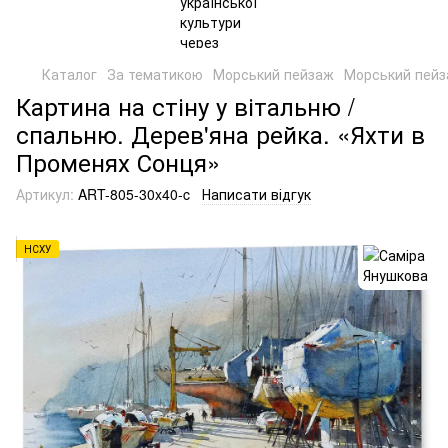
Каталог
За тематикою
Морський пейзаж
Морський пейз
Картина на стіну у вітальню /
спальню. Дерев'яна рейка. «Яхти в
Променях Сонця»
Артикул:
ART-805-30x40-c
Написати відгук
НСХУ