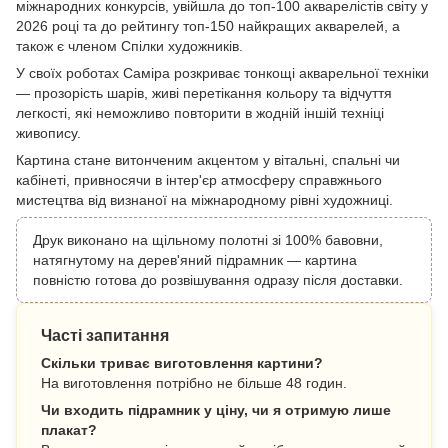
міжнародних конкурсів, увійшла до топ-100 акварелістів світу у
2026 році та до рейтингу топ-150 найкращих акварелей, а
також є членом Спілки художників.
У своїх роботах Саміра розкриває тонкощі акварельної техніки
— прозорість шарів, живі перетікання кольору та відчуття
легкості, які неможливо повторити в жодній іншій техніці
живопису.
Картина стане витонченим акцентом у вітальні, спальні чи
кабінеті, привносячи в інтер'єр атмосферу справжнього
мистецтва від визнаної на міжнародному рівні художниці.
Друк виконано на щільному полотні зі 100% бавовни,
натягнутому на дерев'яний підрамник — картина
повністю готова до розвішування одразу після доставки.
Часті запитання
Скільки триває виготовлення картини?
На виготовлення потрібно не більше 48 годин.
Чи входить підрамник у ціну, чи я отримую лише
плакат?