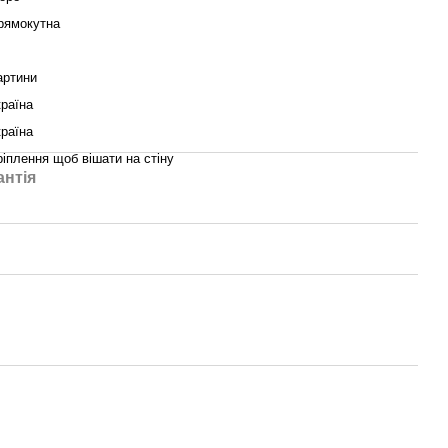
рямокутна
артини
країна
країна
ріплення щоб вішати на стіну
антія