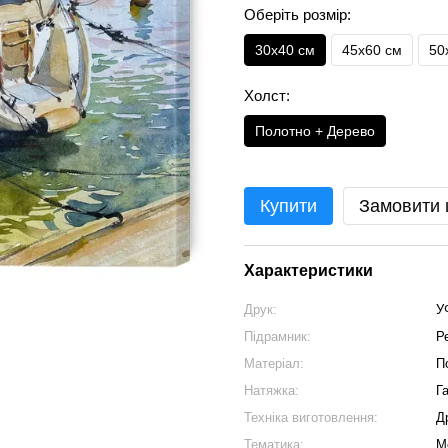
Оберіть розмір:
30х40 см
45х60 см
50
Холст:
Полотно + Дерево
Купити
Замовити
Характеристики
Друк:
У
Підрамник:
Р
Матеріал:
П
Натяжка:
Г
Техніка виготовлення:
Д
Тематика:
М