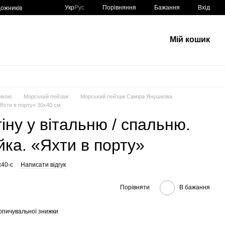
Порівняння
Укр
Рус
Бажання
Вхід
ожників
Мій кошик
икою
Морський пейзаж
Морський пейзаж Саміра Янушкова
«Яхти в порту» 30х40 см
іну у вітальню / спальню.
йка. «Яхти в порту»
x40-c
Написати відгук
Порівняти
В бажання
опичувальної знижки