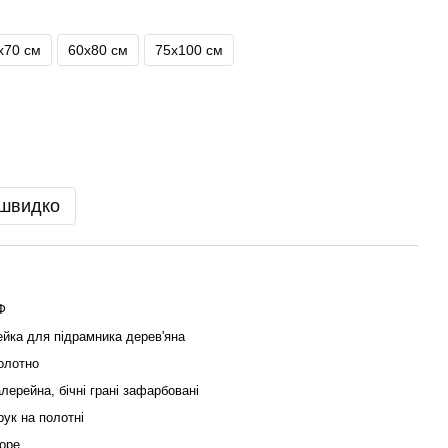
х70 см
60х80 см
75х100 см
 швидко
Ф
ейка для підрамника дерев'яна
олотно
алерейна, бічні грані зафарбовані
рук на полотні
оре