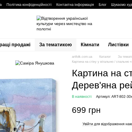
а
Політика конфіденційності
Контактна інформація
Блог
Шукаємо худ
ращі продажі
За тематикою
Кімнати
Листівки
artfolk.com.ua
Каталог
За темат
Картина на стіну у вітальню / спальню 
Картина на ст
Дерев'яна ре
В наявності
Артикул: ART-802-30
699 грн
Увійти
для відображення нак
%