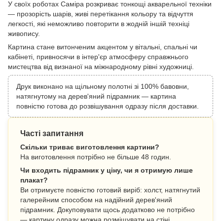
У своїх роботах Саміра розкриває тонкощі акварельної техніки
— прозорість шарів, живі перетікання кольору та відчуття
легкості, які неможливо повторити в жодній іншій техніці
живопису.
Картина стане витонченим акцентом у вітальні, спальні чи
кабінеті, привносячи в інтер'єр атмосферу справжнього
мистецтва від визнаної на міжнародному рівні художниці.
Друк виконано на щільному полотні зі 100% бавовни,
натягнутому на дерев'яний підрамник — картина
повністю готова до розвішування одразу після доставки.
Часті запитання
Скільки триває виготовлення картини?
На виготовлення потрібно не більше 48 годин.
Чи входить підрамник у ціну, чи я отримую лише
плакат?
Ви отримуєте повністю готовий виріб: холст, натягнутий
галерейним способом на надійний дерев'яний
підрамник. Докуповувати щось додатково не потрібно
— картину одразу можна розміщувати на стіні.