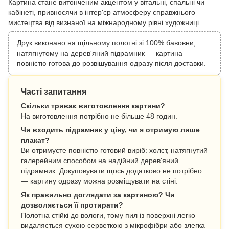
Картина стане витонченим акцентом у вітальні, спальні чи
кабінеті, привносячи в інтер'єр атмосферу справжнього
мистецтва від визнаної на міжнародному рівні художниці.
Друк виконано на щільному полотні зі 100% бавовни,
натягнутому на дерев'яний підрамник — картина
повністю готова до розвішування одразу після доставки.
Часті запитання
Скільки триває виготовлення картини?
На виготовлення потрібно не більше 48 годин.
Чи входить підрамник у ціну, чи я отримую лише
плакат?
Ви отримуєте повністю готовий виріб: холст, натягнутий
галерейним способом на надійний дерев'яний
підрамник. Докуповувати щось додатково не потрібно
— картину одразу можна розміщувати на стіні.
Як правильно доглядати за картиною? Чи
дозволяється її протирати?
Полотна стійкі до вологи, тому пил із поверхні легко
видаляється сухою серветкою з мікрофібри або злегка