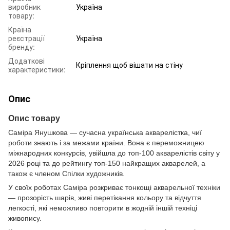
виробник
Україна
товару:
Країна
реєстрації
Україна
бренду:
Додаткові
Кріплення щоб вішати на стіну
характеристики:
Опис
Опис товару
Саміра Янушкова — сучасна українська акварелістка, чиї
роботи знають і за межами країни. Вона є переможницею
міжнародних конкурсів, увійшла до топ-100 акварелістів світу у
2026 році та до рейтингу топ-150 найкращих акварелей, а
також є членом Спілки художників.
У своїх роботах Саміра розкриває тонкощі акварельної техніки
— прозорість шарів, живі перетікання кольору та відчуття
легкості, які неможливо повторити в жодній іншій техніці
живопису.