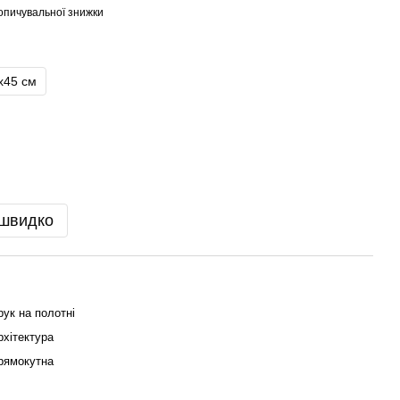
опичувальної знижки
х45 см
 швидко
рук на полотні
рхітектура
рямокутна