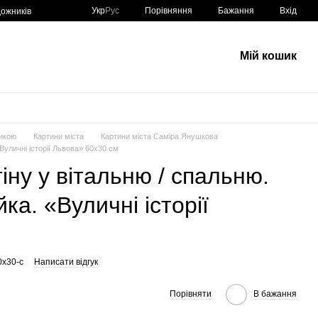
Порівняння
Укр
Рус
Бажання
Вхід
ожників
Мій кошик
икою
Картини міста
Картини міста Саміра Янушкова
Вуличні історії Львова» 60х30 см
іну у вітальню / спальню.
ка. «Вуличні історії
0x30-c
Написати відгук
Порівняти
В бажання