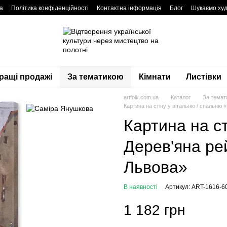
а
Політика конфіденційності
Контактна інформація
Блог
Шукаємо худ
ращі продажі
За тематикою
Кімнати
Листівки
artfolk.com.ua
Каталог
За темат
Картина на стіну у вітальню / спальню «
Картина на ст
Дерев'яна рей
Львова»
В наявності
Артикул: ART-1616-6
1 182 грн