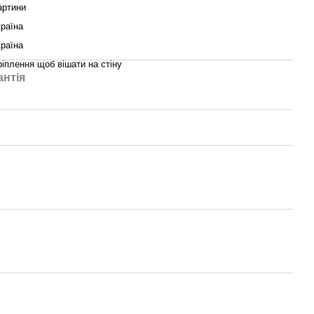
артини
країна
країна
ріплення щоб вішати на стіну
антія