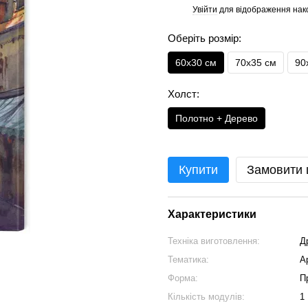
Увійти
для відображення нак
%
Оберіть розмір:
60х30 см
70x35 см
90
Холст:
Полотно + Дерево
Купити
Замовити
Характеристики
Техніка виготовлення:
Д
Тематика:
А
Форма:
П
Кількість модулів:
1