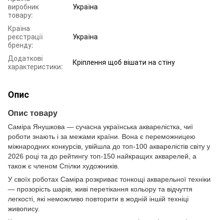
виробник
Україна
товару:
Країна
реєстрації
Україна
бренду:
Додаткові
Кріплення щоб вішати на стіну
характеристики:
Опис
Опис товару
Саміра Янушкова — сучасна українська акварелістка, чиї
роботи знають і за межами країни. Вона є переможницею
міжнародних конкурсів, увійшла до топ-100 акварелістів світу у
2026 році та до рейтингу топ-150 найкращих акварелей, а
також є членом Спілки художників.
У своїх роботах Саміра розкриває тонкощі акварельної техніки
— прозорість шарів, живі перетікання кольору та відчуття
легкості, які неможливо повторити в жодній іншій техніці
живопису.