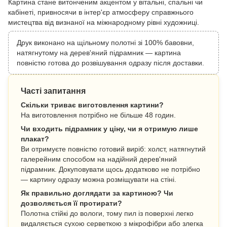
Картина стане витонченим акцентом у вітальні, спальні чи
кабінеті, привносячи в інтер'єр атмосферу справжнього
мистецтва від визнаної на міжнародному рівні художниці.
Друк виконано на щільному полотні зі 100% бавовни,
натягнутому на дерев'яний підрамник — картина
повністю готова до розвішування одразу після доставки.
Часті запитання
Скільки триває виготовлення картини?
На виготовлення потрібно не більше 48 годин.
Чи входить підрамник у ціну, чи я отримую лише
плакат?
Ви отримуєте повністю готовий виріб: холст, натягнутий
галерейним способом на надійний дерев'яний
підрамник. Докуповувати щось додатково не потрібно
— картину одразу можна розміщувати на стіні.
Як правильно доглядати за картиною? Чи
дозволяється її протирати?
Полотна стійкі до вологи, тому пил із поверхні легко
видаляється сухою серветкою з мікрофібри або злегка