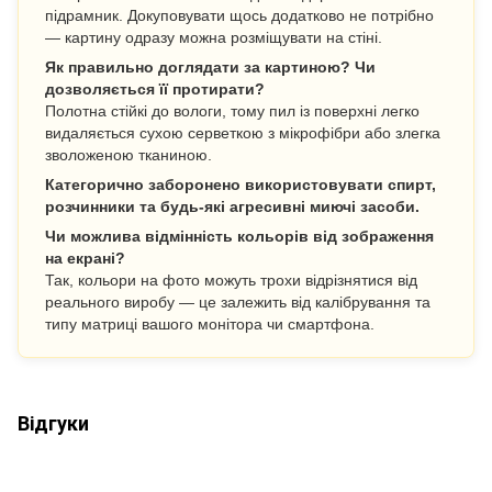
підрамник. Докуповувати щось додатково не потрібно
— картину одразу можна розміщувати на стіні.
Як правильно доглядати за картиною? Чи
дозволяється її протирати?
Полотна стійкі до вологи, тому пил із поверхні легко
видаляється сухою серветкою з мікрофібри або злегка
зволоженою тканиною.
Категорично заборонено використовувати спирт,
розчинники та будь-які агресивні миючі засоби.
Чи можлива відмінність кольорів від зображення
на екрані?
Так, кольори на фото можуть трохи відрізнятися від
реального виробу — це залежить від калібрування та
типу матриці вашого монітора чи смартфона.
Відгуки