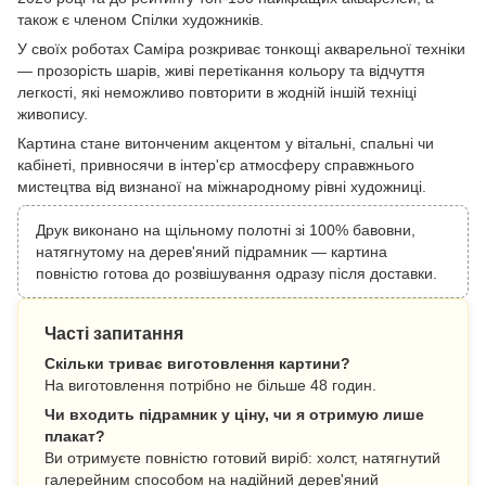
також є членом Спілки художників.
У своїх роботах Саміра розкриває тонкощі акварельної техніки
— прозорість шарів, живі перетікання кольору та відчуття
легкості, які неможливо повторити в жодній іншій техніці
живопису.
Картина стане витонченим акцентом у вітальні, спальні чи
кабінеті, привносячи в інтер'єр атмосферу справжнього
мистецтва від визнаної на міжнародному рівні художниці.
Друк виконано на щільному полотні зі 100% бавовни,
натягнутому на дерев'яний підрамник — картина
повністю готова до розвішування одразу після доставки.
Часті запитання
Скільки триває виготовлення картини?
На виготовлення потрібно не більше 48 годин.
Чи входить підрамник у ціну, чи я отримую лише
плакат?
Ви отримуєте повністю готовий виріб: холст, натягнутий
галерейним способом на надійний дерев'яний