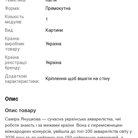
Форма:
Прямокутна
Кількість
1
модулів:
Вид
Картини
Країна-
виробник
Україна
товару:
Країна
реєстрації
Україна
бренду:
Додаткові
Кріплення щоб вішати на стіну
характеристики:
Опис
Опис товару
Саміра Янушкова — сучасна українська акварелістка, чиї
роботи знають і за межами країни. Вона є переможницею
міжнародних конкурсів, увійшла до топ-100 акварелістів світу у
2026 році та до рейтингу топ-150 найкращих акварелей, а