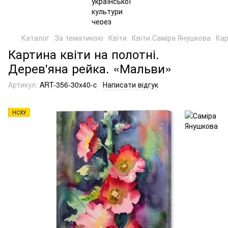
Каталог
За тематикою
Квіти
Квіти Саміра Янушкова
Кар
Картина квіти на полотні.
Дерев'яна рейка. «Мальви»
Артикул:
ART-356-30x40-c
Написати відгук
НСХУ