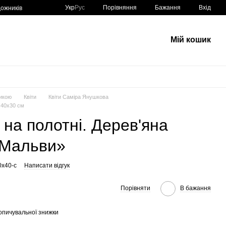
Порівняння
Укр
Рус
Бажання
Вхід
ожників
Мій кошик
икою
Квіти
Квіти Саміра Янушкова
» 40х30 см
 на полотні. Дерев'яна
і Мальви»
0x40-c
Написати відгук
Порівняти
В бажання
опичувальної знижки