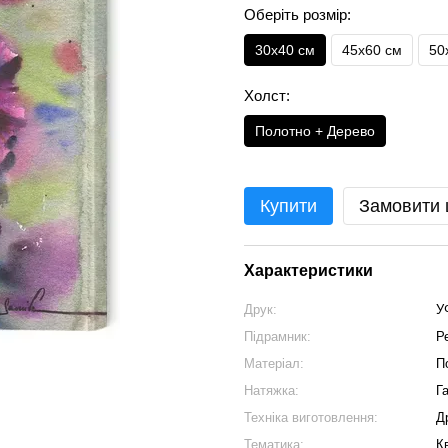
Оберіть розмір:
30х40 см
45х60 см
50
Холст:
Полотно + Дерево
Купити
Замовити
Характеристики
Друк:
У
Підрамник:
Р
Матеріал:
П
Натяжка:
Г
Техніка виготовлення:
Д
Тематика:
К