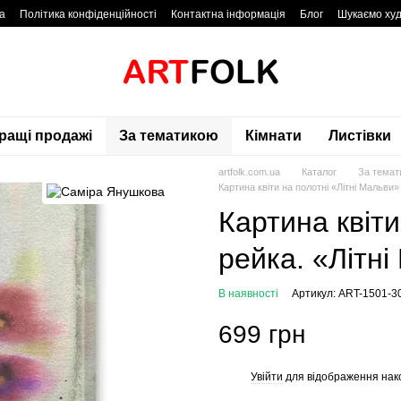
а
Політика конфіденційності
Контактна інформація
Блог
Шукаємо худ
ращі продажі
За тематикою
Кімнати
Листівки
artfolk.com.ua
Каталог
За темат
Картина квіти на полотні «Літні Мальви
Картина квіти
рейка. «Літн
В наявності
Артикул: ART-1501-3
699 грн
Увійти
для відображення нак
%