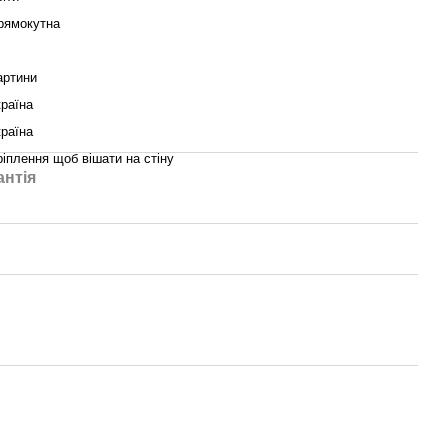
рямокутна
артини
країна
країна
ріплення щоб вішати на стіну
антія