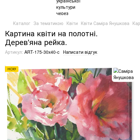
Каталог
За тематикою
Квіти
Квіти Саміра Янушкова
Кар
Картина квіти на полотні.
Дерев'яна рейка.
Артикул:
ART-175-30x40-c
Написати відгук
НСХУ