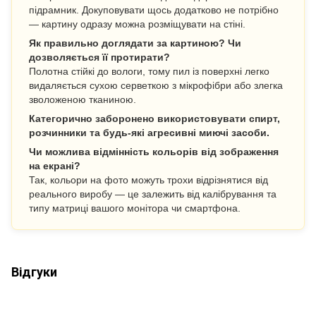
підрамник. Докуповувати щось додатково не потрібно
— картину одразу можна розміщувати на стіні.
Як правильно доглядати за картиною? Чи
дозволяється її протирати?
Полотна стійкі до вологи, тому пил із поверхні легко
видаляється сухою серветкою з мікрофібри або злегка
зволоженою тканиною.
Категорично заборонено використовувати спирт,
розчинники та будь-які агресивні миючі засоби.
Чи можлива відмінність кольорів від зображення
на екрані?
Так, кольори на фото можуть трохи відрізнятися від
реального виробу — це залежить від калібрування та
типу матриці вашого монітора чи смартфона.
Відгуки