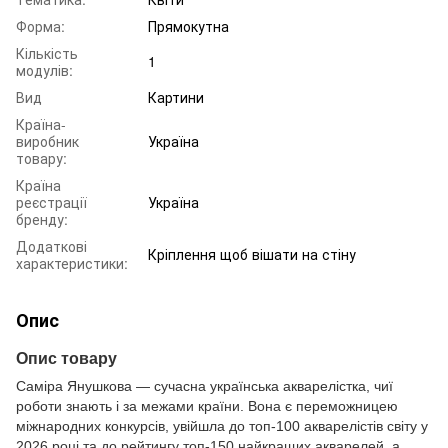
Форма:
Прямокутна
Кількість
1
модулів:
Вид
Картини
Країна-
виробник
Україна
товару:
Країна
реєстрації
Україна
бренду:
Додаткові
Кріплення щоб вішати на стіну
характеристики:
Опис
Опис товару
Саміра Янушкова — сучасна українська акварелістка, чиї
роботи знають і за межами країни. Вона є переможницею
міжнародних конкурсів, увійшла до топ-100 акварелістів світу у
2026 році та до рейтингу топ-150 найкращих акварелей, а