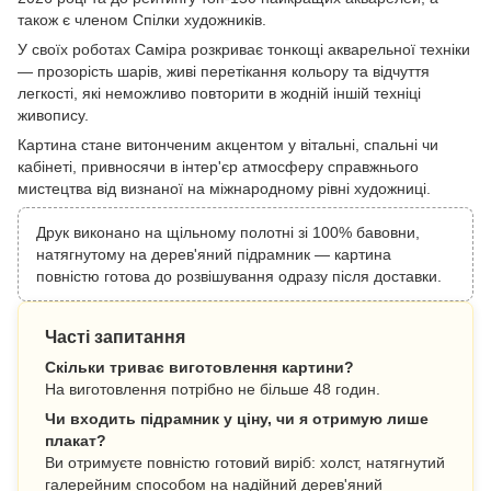
також є членом Спілки художників.
У своїх роботах Саміра розкриває тонкощі акварельної техніки
— прозорість шарів, живі перетікання кольору та відчуття
легкості, які неможливо повторити в жодній іншій техніці
живопису.
Картина стане витонченим акцентом у вітальні, спальні чи
кабінеті, привносячи в інтер'єр атмосферу справжнього
мистецтва від визнаної на міжнародному рівні художниці.
Друк виконано на щільному полотні зі 100% бавовни,
натягнутому на дерев'яний підрамник — картина
повністю готова до розвішування одразу після доставки.
Часті запитання
Скільки триває виготовлення картини?
На виготовлення потрібно не більше 48 годин.
Чи входить підрамник у ціну, чи я отримую лише
плакат?
Ви отримуєте повністю готовий виріб: холст, натягнутий
галерейним способом на надійний дерев'яний