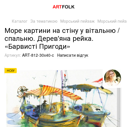
Каталог
За тематикою
Морський пейзаж
Морський пейз
Море картини на стіну у вітальню /
спальню. Дерев'яна рейка.
«Барвисті Пригоди»
Артикул:
ART-812-30x40-c
Написати відгук
НСХУ