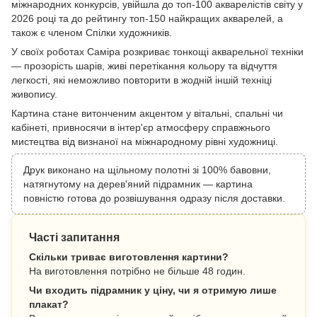
міжнародних конкурсів, увійшла до топ-100 акварелістів світу у
2026 році та до рейтингу топ-150 найкращих акварелей, а
також є членом Спілки художників.
У своїх роботах Саміра розкриває тонкощі акварельної техніки
— прозорість шарів, живі перетікання кольору та відчуття
легкості, які неможливо повторити в жодній іншій техніці
живопису.
Картина стане витонченим акцентом у вітальні, спальні чи
кабінеті, привносячи в інтер'єр атмосферу справжнього
мистецтва від визнаної на міжнародному рівні художниці.
Друк виконано на щільному полотні зі 100% бавовни,
натягнутому на дерев'яний підрамник — картина
повністю готова до розвішування одразу після доставки.
Часті запитання
Скільки триває виготовлення картини?
На виготовлення потрібно не більше 48 годин.
Чи входить підрамник у ціну, чи я отримую лише
плакат?