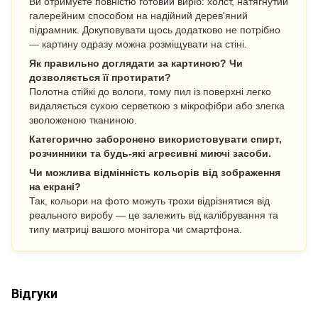
Ви отримуєте повністю готовий виріб: холст, натягнутий
галерейним способом на надійний дерев'яний
підрамник. Докуповувати щось додатково не потрібно
— картину одразу можна розміщувати на стіні.
Як правильно доглядати за картиною? Чи
дозволяється її протирати?
Полотна стійкі до вологи, тому пил із поверхні легко
видаляється сухою серветкою з мікрофібри або злегка
зволоженою тканиною.
Категорично заборонено використовувати спирт,
розчинники та будь-які агресивні миючі засоби.
Чи можлива відмінність кольорів від зображення
на екрані?
Так, кольори на фото можуть трохи відрізнятися від
реального виробу — це залежить від калібрування та
типу матриці вашого монітора чи смартфона.
Відгуки