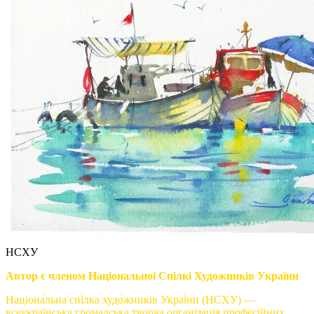
НСХУ
Автор є членом Національної Спілкі Художників України
Націона́льна спі́лка худо́жників Украї́ни (НСХУ) —
всеукраїнська громадська творча організація професійних