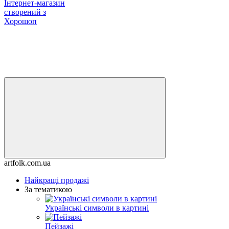
Інтернет-магазин
створений з
Хорошоп
artfolk.com.ua
Найкращі продажі
За тематикою
Українські символи в картині
Пейзажі