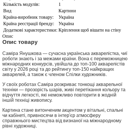
Кількість модулів:
1
Вид
Картини
Країна-виробник товару:
Україна
Країна реєстрації бренду:
Україна
Додаткові характеристики:
Кріплення щоб вішати на стіну
Опис
Опис товару
Саміра Янушкова — сучасна українська акварелістка, чиї
роботи знають і за межами країни. Вона є переможницею
міжнародних конкурсів, увійшла до топ-100 акварелістів
світу у 2026 році та до рейтингу топ-150 найкращих
акварелей, а також є членом Спілки художників.
У своїх роботах Саміра розкриває тонкощі акварельної
техніки — прозорість шарів, живі перетікання кольору та
відчуття легкості, які неможливо повторити в жодній
іншій техніці живопису.
Картина стане витонченим акцентом у вітальні, спальні
чи кабінеті, привносячи в інтер'єр атмосферу
справжнього мистецтва від визнаної на міжнародному
рівні художниці.