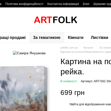
а
Політика конфіденційності
Контактна інформація
Блог
Шукаємо худ
ращі продажі
За тематикою
Кімнати
Листівки
artfolk.com.ua
Каталог
За темат
Картина на полотні Мальовничість укра
Картина на п
рейка.
В наявності
Артикул: ART-592-30
699 грн
Увійти
для відображення нак
%