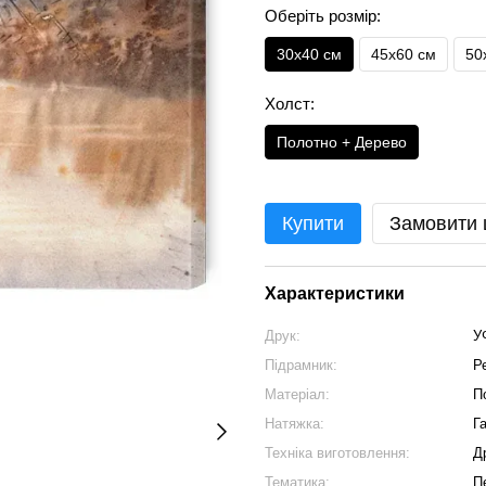
Оберіть розмір:
30х40 см
45х60 см
50
Холст:
Полотно + Дерево
Купити
Замовити
Характеристики
Друк:
У
Підрамник:
Р
Матеріал:
П
Натяжка:
Г
Техніка виготовлення:
Д
Тематика:
П