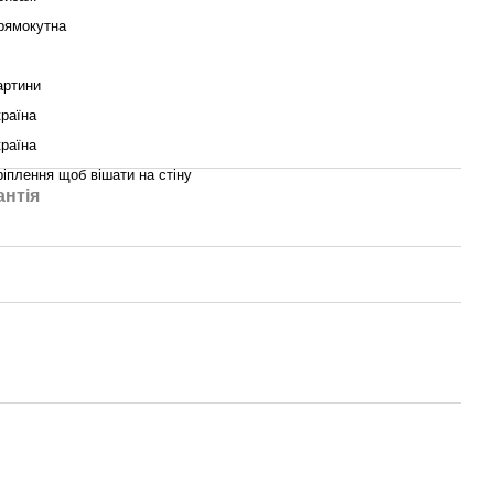
рямокутна
артини
країна
країна
ріплення щоб вішати на стіну
антія