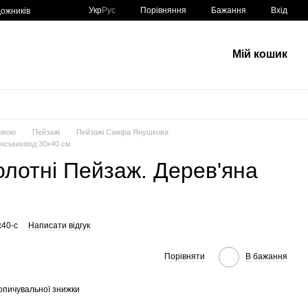
Порівняння
Укр
Рус
Бажання
Вхід
ожників
Мій кошик
икою
Пейзажі
Пейзажі Саміра Янушкова
їнськихвод 30х40 см
олотні Пейзаж. Дерев'яна
x40-c
Написати відгук
Порівняти
В бажання
опичувальної знижки