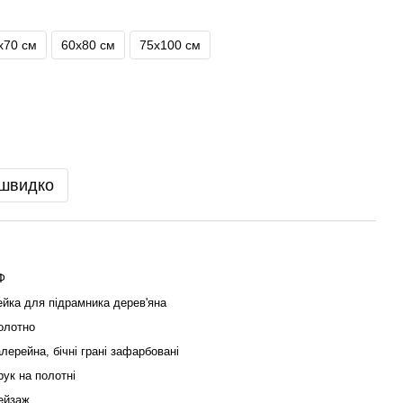
х70 см
60х80 см
75х100 см
 швидко
Ф
ейка для підрамника дерев'яна
олотно
алерейна, бічні грані зафарбовані
рук на полотні
ейзаж