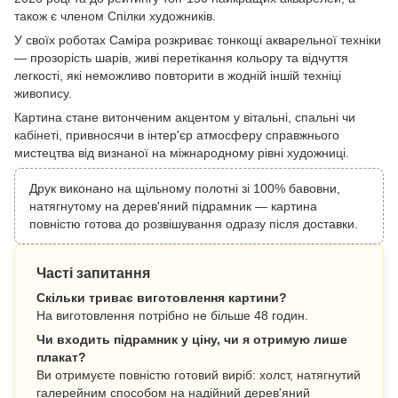
також є членом Спілки художників.
У своїх роботах Саміра розкриває тонкощі акварельної техніки
— прозорість шарів, живі перетікання кольору та відчуття
легкості, які неможливо повторити в жодній іншій техніці
живопису.
Картина стане витонченим акцентом у вітальні, спальні чи
кабінеті, привносячи в інтер'єр атмосферу справжнього
мистецтва від визнаної на міжнародному рівні художниці.
Друк виконано на щільному полотні зі 100% бавовни,
натягнутому на дерев'яний підрамник — картина
повністю готова до розвішування одразу після доставки.
Часті запитання
Скільки триває виготовлення картини?
На виготовлення потрібно не більше 48 годин.
Чи входить підрамник у ціну, чи я отримую лише
плакат?
Ви отримуєте повністю готовий виріб: холст, натягнутий
галерейним способом на надійний дерев'яний