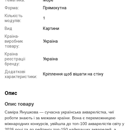
Форма:
Прямокутна
Кількість
1
модулів:
Вид
Картини
Країна-
виробник
Україна
товару:
Країна
реєстрації
Україна
бренду:
Додаткові
Кріплення щоб вішати на стіну
характеристики:
Опис
Опис товару
Саміра Янушкова — сучасна українська акварелістка, чиї
роботи знають і за межами країни. Вона є переможницею
міжнародних конкурсів, увійшла до топ-100 акварелістів світу у
2026 році та до рейтингу топ-150 найкращих акварелей, а