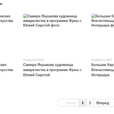
ом
15 августа 2023
11 августа 2023
ских
Самира Янушкова художница
Большие Кар
кусства
акварелистка в программе Фреш с
Впечатляющи
Юлией Сиротой
Интерьера
Назад
1
2
Вперед