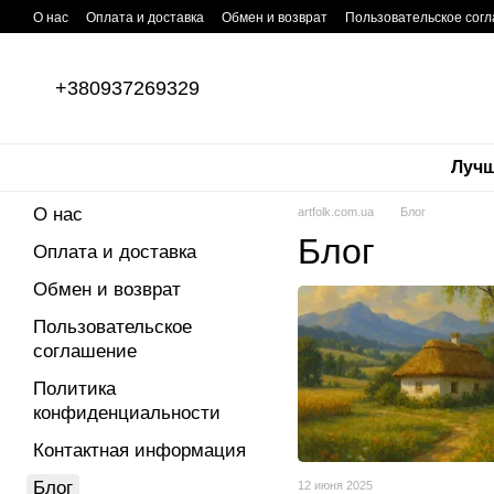
Перейти к основному контенту
О нас
Оплата и доставка
Обмен и возврат
Пользовательское сог
+380937269329
Лучш
О нас
artfolk.com.ua
Блог
Блог
Оплата и доставка
Обмен и возврат
Пользовательское
соглашение
Политика
конфиденциальности
Контактная информация
Блог
12 июня 2025