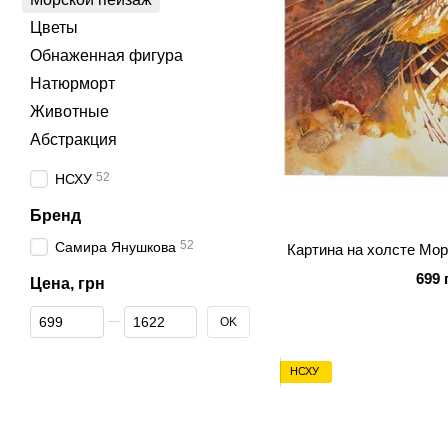
Цветы
Обнаженная фигура
Натюрморт
Животные
Абстракция
52
НСХУ
Бренд
52
Самира Янушкова
Картина на холсте Мор
699 
Цена, грн
От Цена, грн
До Цена, грн
OK
НСХУ