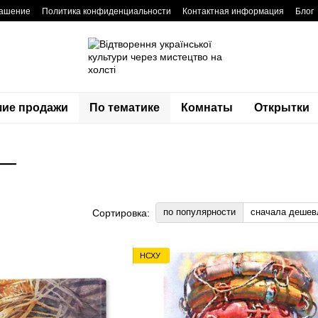
лашение
Политика конфиденциальности
Контактная информация
Блог
ие продажи
По тематике
Комнаты
Открытки
 —
по популярности
сначала дешев
Сортировка:
НСХУ