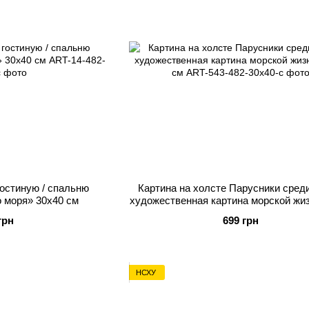
гостиную / спальню
Картина на холсте Парусники среди
о моря» 30х40 см
художественная картина морской жи
см
грн
699 грн
НСХУ