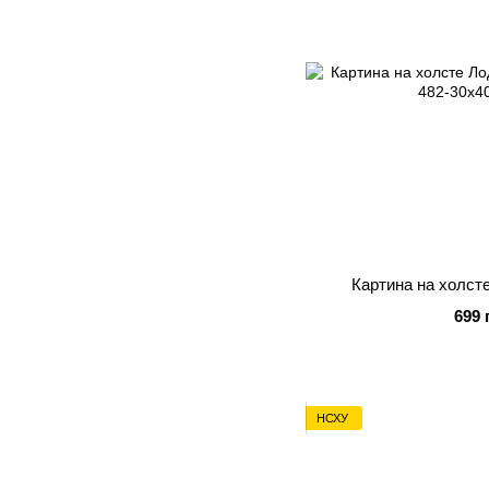
Картина на холст
699 
НСХУ