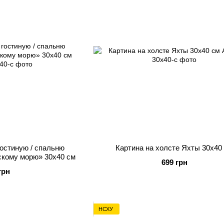
гостиную / спальню
Картина на холсте Яхты 30х40
скому морю» 30х40 см
699 грн
грн
НСХУ