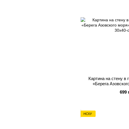
Картина на стену в 
«Берега Азовског
699 
НСХУ