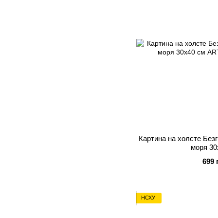
Картина на холсте Без
моря 30
699 
НСХУ