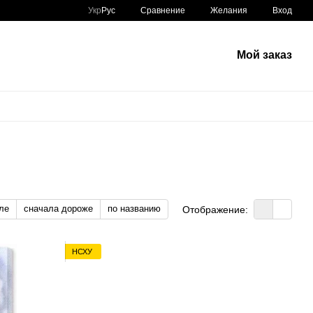
Сравнение
Укр
Рус
Желания
Вход
Мой заказ
ле
сначала дороже
по названию
Отображение:
НСХУ