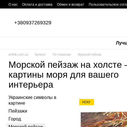
Перейти к основному контенту
О нас
Оплата и доставка
Обмен и возврат
Пользовательское сог
+380937269329
Лучш
artfolk.com.ua
Каталог
По тематике
Морской пейзаж
Морской пейзаж на холсте
картины моря для вашего
интерьера
Украинские символы в
НСХУ
картине
Пейзажи
Город
Морской пейзаж