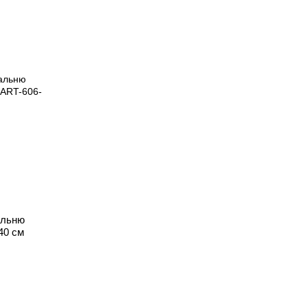
альню
40 см