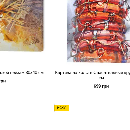
ской пейзаж 30х40 см
Картина на холсте Спасательные кру
см
грн
699 грн
НСХУ