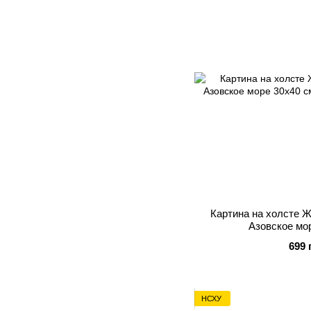
Картина на холсте 
Азовское мо
699 
НСХУ