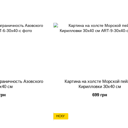
граничность Азовского
Картина на холсте Морской пе
х40 см
Кирилловки 30х40 см
грн
699 грн
НСХУ