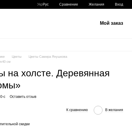
Сравнение
Укр
Рус
Желания
Вход
Мой заказ
ике
Цветы
Цветы Самира Янушкова
0х40 см
ы на холсте. Деревянная
томы»
0-c
Оставить отзыв
К сравнению
В желания
пительной скидки