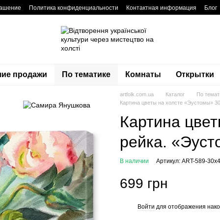
лашение
Политика конфиденциальности
Контактная информация
Блог
ие продажи
По тематике
Комнаты
Открытки
artfolk.com.ua
Каталог
По темат
Картина цветы на холсте «Эустомы» 3
Картина цвет
рейка. «Эус
В наличии
Артикул: ART-589-30x4
699 грн
Войти
для отображения нако
%