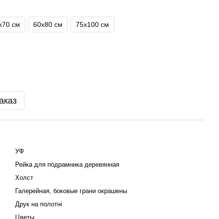
х70 см
60х80 см
75х100 см
аказ
УФ
Рейка для подрамника деревянная
Холст
Галерейная, боковые грани окрашены
Друк на полотні
Цветы