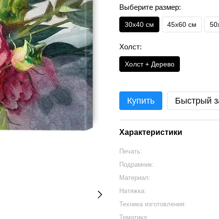
Выберите размер:
30х40 см
45х60 см
50
Холст:
Холст + Дерево
Купить
Быстрый з
Характеристики
Печать:
Подрамник:
Материал:
Натяжка:
Техника изготовления:
Тематика: