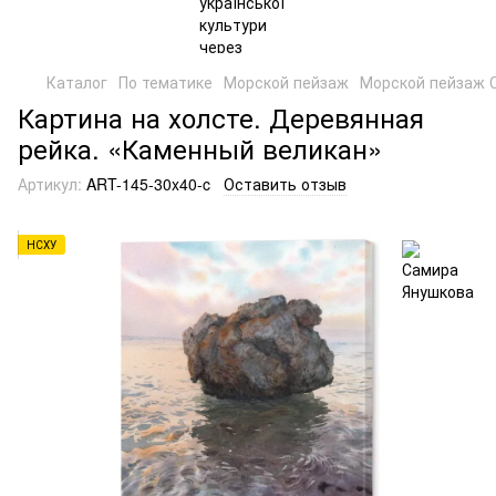
Каталог
По тематике
Морской пейзаж
Морской пейзаж 
Картина на холсте. Деревянная
рейка. «Каменный великан»
Артикул:
ART-145-30x40-c
Оставить отзыв
НСХУ