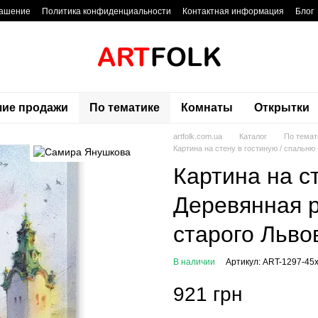
лашение
Политика конфиденциальности
Контактная информация
Блог
ие продажи
По тематике
Комнаты
Открытки
artfolk.com.ua
Каталог
По темат
Картина на стену в гостиную / спальн
Картина на ст
Деревянная 
старого Льво
В наличии
Артикул: ART-1297-45
921 грн