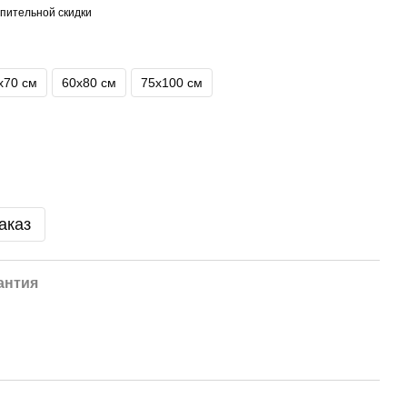
пительной скидки
х70 см
60х80 см
75х100 см
аказ
антия