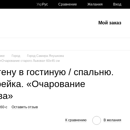
Сравнение
Укр
Рус
Желания
Вход
Мой заказ
ике
Город
Город Самира Янушкова
ю «Очарование старого Львова» 60х45 см
ену в гостиную / спальню.
рейка. «Очарование
ва»
x60-c
Оставить отзыв
К сравнению
В желания