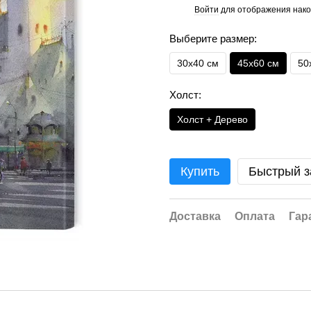
Войти
для отображения нако
%
Выберите размер:
30х40 см
45х60 см
50
Холст:
Холст + Дерево
Купить
Быстрый з
Доставка
Оплата
Гар