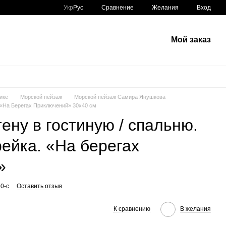
Сравнение
Укр
Рус
Желания
Вход
Мой заказ
ике
Морской пейзаж
Морской пейзаж Самира Янушкова
ю «На Берегах Приключений» 30х40 см
ену в гостиную / спальню.
ейка. «На берегах
»
0-c
Оставить отзыв
К сравнению
В желания