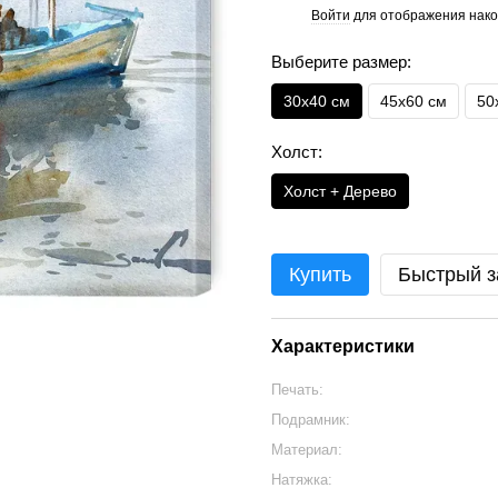
Войти
для отображения нако
%
Выберите размер:
30х40 см
45х60 см
50
Холст:
Холст + Дерево
Купить
Быстрый з
Характеристики
Печать:
Подрамник:
Материал:
Натяжка: