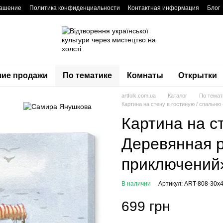
лашение
Политика конфиденциальности
Контактная информация
Блог
ие продажи
По тематике
Комнаты
Открытки
artfolk.com.ua
Каталог
По темат
Картина на стену в гостиную / спальн
Картина на ст
Деревянная р
приключений
В наличии
Артикул: ART-808-30x4
699 грн