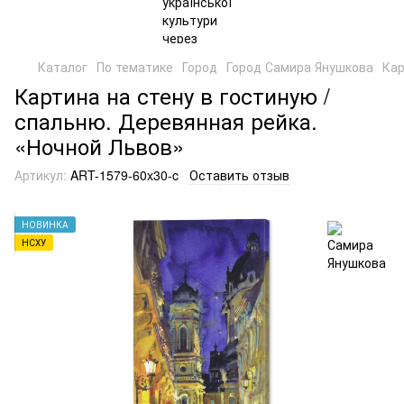
Каталог
По тематике
Город
Город Самира Янушкова
Кар
Картина на стену в гостиную /
спальню. Деревянная рейка.
«Ночной Львов»
Артикул:
ART-1579-60x30-c
Оставить отзыв
НОВИНКА
НСХУ