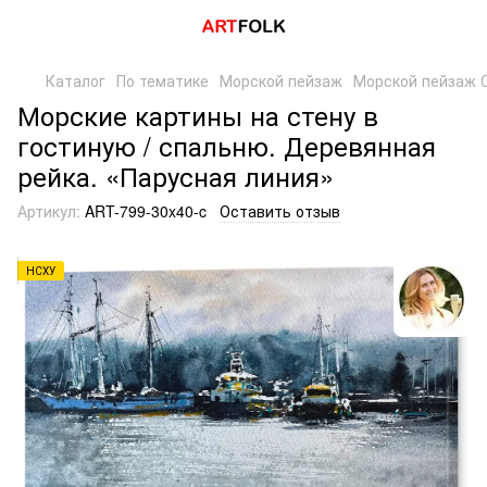
Каталог
По тематике
Морской пейзаж
Морской пейзаж 
Морские картины на стену в
гостиную / спальню. Деревянная
рейка. «Парусная линия»
Артикул:
ART-799-30x40-c
Оставить отзыв
НСХУ