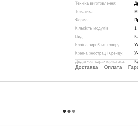
Техніка виготовлення:
Д
Тематика:
М
Форма:
П
Кількість модулів:
1
Вид
К
Країна-виробник товару:
У
Країна реєстрації бренду:
У
Додаткові характеристики:
К
Доставка
Оплата
Гар