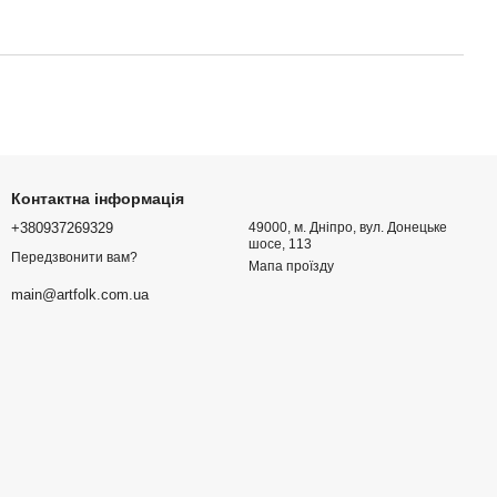
Контактна інформація
+380937269329
49000, м. Дніпро, вул. Донецьке
шосе, 113
Передзвонити вам?
Мапа проїзду
main@artfolk.com.ua