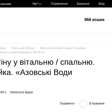
Порівняння
Укр
Рус
Бажання
Вхід
ожників
Мій кошик
икою
Морський пейзаж
Морський пейзаж Саміра Янушкова
«Азовські Води Кирилівки» 30х40 см
іну у вітальню / спальню.
йка. «Азовські Води
x40-c
Написати відгук
Порівняти
В бажання