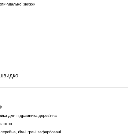
опичувальної знижки
 швидко
Ф
ейка для підрамника дерев'яна
олотно
алерейна, бічні грані зафарбовані