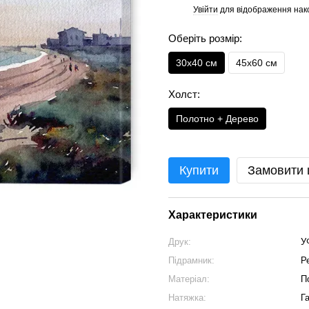
Увійти
для відображення нак
%
Оберіть розмір:
30х40 см
45х60 см
Холст:
Полотно + Дерево
Купити
Замовити
Характеристики
Друк:
У
Підрамник:
Р
Матеріал:
П
Натяжка:
Г