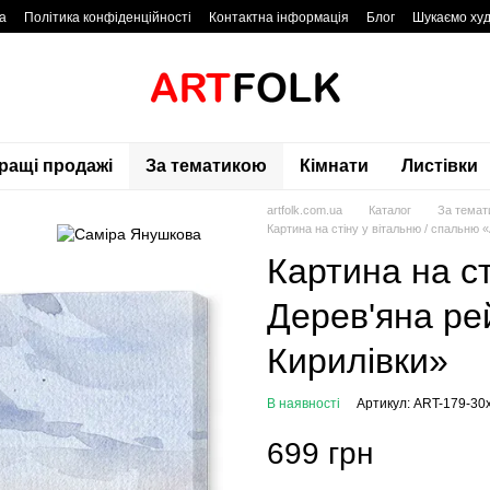
а
Політика конфіденційності
Контактна інформація
Блог
Шукаємо худ
ращі продажі
За тематикою
Кімнати
Листівки
artfolk.com.ua
Каталог
За темат
Картина на стіну у вітальню / спальню 
Картина на ст
Дерев'яна ре
Кирилівки»
В наявності
Артикул: ART-179-30
699 грн