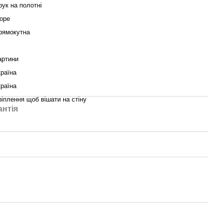
рук на полотні
оре
рямокутна
артини
країна
країна
ріплення щоб вішати на стіну
антія